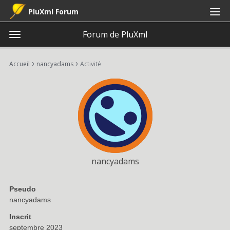
PluXml Forum
Forum de PluXml
t
o
×
Connexion
S'inscrire
·
g
›
›
Accueil
nancyadams
Activité
Connexion
S'inscrire
g
l
e
Catégories
m
e
Discussions
n
u
Activité
nancyadams
Pseudo
nancyadams
Inscrit
septembre 2023