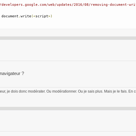
/developers.google.com/web/updates/2016/08/removing-document-wri
 document
.
write
(<
script
>)
 navigateur ?
eur, je dois donc modérater. Ou modérationner. Ou je sais plus. Mais je le fais. En 