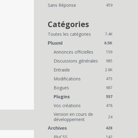
i
Sans Réponse
459
e
n
Catégories
s
Toutes les catégories
7.4K
r
Pluxml
6.5K
a
Annonces officielles
156
Discussions générales
p
985
Entraide
2.8K
i
Modifications
475
d
Bogues
987
e
Plugins
557
s
Vos créations
478
Version en cours de
24
développement
Archives
428
PluCSS
142