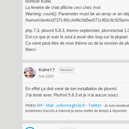
Bonsoir Kube.
La fenetre de chat affiche ceci chez moi:
Warning: count(): Parameter must be an array or an obj
/home/clients/d737c40ccb48c0d5ee571cf62c8c925e/monsi
php 7.3, pluxml 5.8.3, theme september, plxminichat 1.0
Est-ce que je suis le seul à avoir des bug sur la plupart
Ca vient peut-être de mon thème ou de la version de p
Merci
Kube17
Member
mai 2020
En effet ça doit venir de ton installation de pluxml.
J'ai testé avec PluXml 5.8.3 et je n'ai aucun souci.
MP
Mail
unkorneglosk.fr
Twitter
FR/EN
-
-
-
- Je suis modérat
problèmes d'accès à internet je peux mettre du temps à répondre.