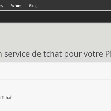
es
Forum
Blog
n service de tchat pour votre 
niTchat