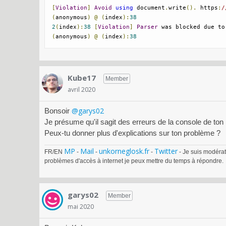
[
Violation
]
Avoid
using
 document
.
write
().
 https
:
/
(
anonymous
)
@
(
index
):
38
2
(
index
):
38
[
Violation
]
Parser
 was blocked due to
(
anonymous
)
@
(
index
):
38
Kube17
Member
avril 2020
@garys02
Bonsoir
Je présume qu'il sagit des erreurs de la console de ton
Peux-tu donner plus d'explications sur ton problème ?
MP
Mail
unkorneglosk.fr
Twitter
FR/EN
-
-
-
- Je suis modérat
problèmes d'accès à internet je peux mettre du temps à répondre.
garys02
Member
mai 2020