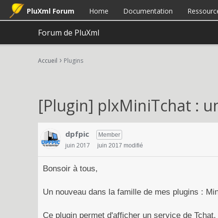
PluXml Forum
Home
Documentation
Ressourc
Forum de PluXml
›
Accueil
Plugins
[Plugin] plxMiniTchat : u
dpfpic
Member
juin 2017
juin 2017 modifié
Bonsoir à tous,
Un nouveau dans la famille de mes plugins : Mi
Ce plugin permet d'afficher un service de Tchat.