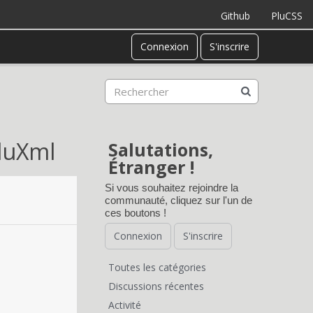
Github
PluCSS
Connexion
S'inscrire
PluXml
Salutations,
Étranger !
Si vous souhaitez rejoindre la
communauté, cliquez sur l'un de
ces boutons !
Connexion
S'inscrire
Toutes les catégories
L
Discussions récentes
Activité