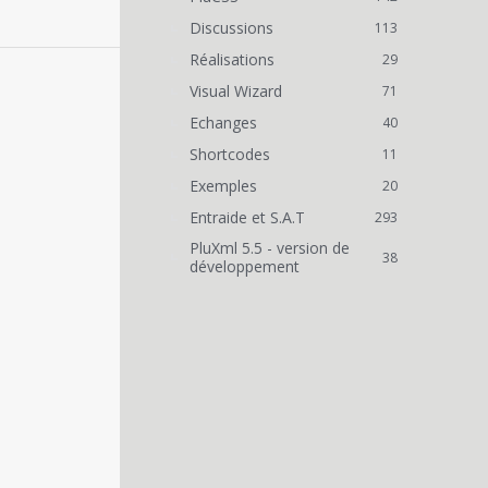
Discussions
113
Réalisations
29
Visual Wizard
71
Echanges
40
Shortcodes
11
Exemples
20
Entraide et S.A.T
293
PluXml 5.5 - version de
38
développement