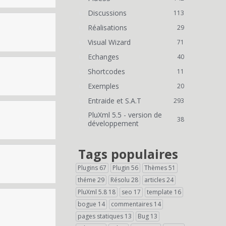
Discussions
113
Réalisations
29
Visual Wizard
71
Echanges
40
Shortcodes
11
Exemples
20
Entraide et S.A.T
293
PluXml 5.5 - version de
38
développement
Tags populaires
Plugins
67
Plugin
56
Thèmes
51
théme
29
Résolu
28
articles
24
PluXml 5.8
18
seo
17
template
16
bogue
14
commentaires
14
pages statiques
13
Bug
13