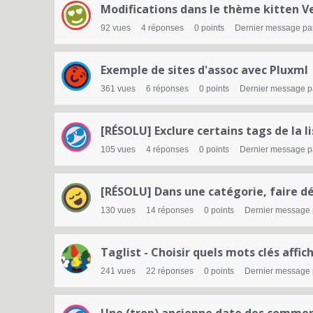
Modifications dans le thème kitten Ver
92
vues
4
réponses
0
points
Dernier message pa
Exemple de sites d'assoc avec Pluxml
361
vues
6
réponses
0
points
Dernier message 
[RÉSOLU] Exclure certains tags de la li
105
vues
4
réponses
0
points
Dernier message 
[RÉSOLU] Dans une catégorie, faire déf
130
vues
14
réponses
0
points
Dernier message
Taglist - Choisir quels mots clés affic
241
vues
22
réponses
0
points
Dernier message