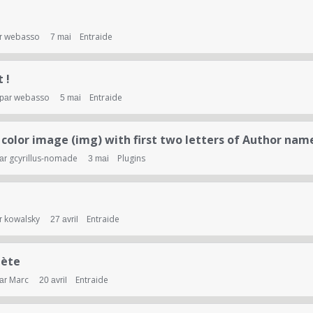
webasso
Entraide
r
7 mai
 !
webasso
Entraide
 par
5 mai
color image (img) with first two letters of Author nam
gcyrillus-nomade
Plugins
par
3 mai
kowalsky
Entraide
r
27 avril
pète
Marc
Entraide
par
20 avril