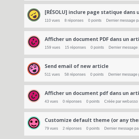
[RÉSOLU] inclure page statique dans u
110
vues
8
réponses
0
points
Dernier message p
Afficher un document PDF dans un art
159
vues
15
réponses
0
points
Dernier message
Send email of new article
511
vues
58
réponses
0
points
Dernier message
Afficher un document pdf dans un arti
webasso
43
vues
0
réponses
0
points
Créée par
Customize default theme (or any th
79
vues
2
réponses
0
points
Dernier message pa