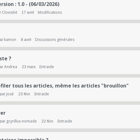
sion : 1.0 - (06/03/2026)
Clovis64
Modifications
r
17 avril
kamon
Discussions générales
par
8 avril
ste ?
Andrea
Entraide
par
23 mars
iler tous les articles, même les articles "brouillon"
José
Entraide
 par
23 févr.
her
gcyrillus-nomade
Entraide
 par
22 févr.