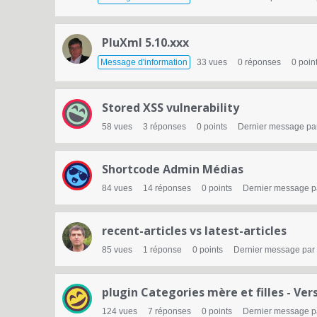
e
d
PluXml 5.10.xxx
e
Message d'information
33
vues
0
réponses
0
poin
d
i
Stored XSS vulnerability
s
58
vues
3
réponses
0
points
Dernier message pa
c
u
Shortcode Admin Médias
84
vues
14
réponses
0
points
Dernier message 
s
s
recent-articles vs latest-articles
i
85
vues
1
réponse
0
points
Dernier message par
o
n
plugin Categories mère et filles - Ver
124
vues
7
réponses
0
points
Dernier message 