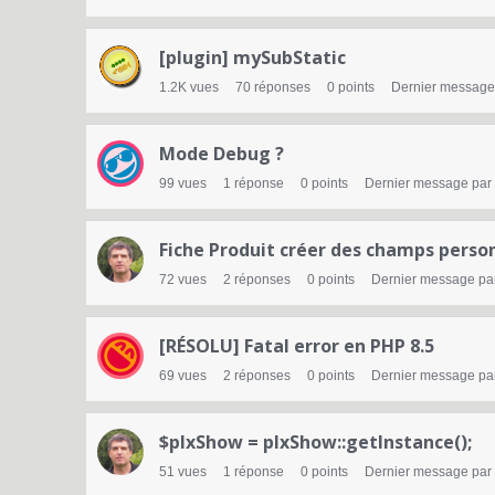
s
[plugin] mySubStatic
1.2K
vues
70
réponses
0
points
Dernier message
Mode Debug ?
99
vues
1
réponse
0
points
Dernier message par
Fiche Produit créer des champs perso
72
vues
2
réponses
0
points
Dernier message pa
[RÉSOLU] Fatal error en PHP 8.5
69
vues
2
réponses
0
points
Dernier message pa
$plxShow = plxShow::getInstance();
51
vues
1
réponse
0
points
Dernier message par