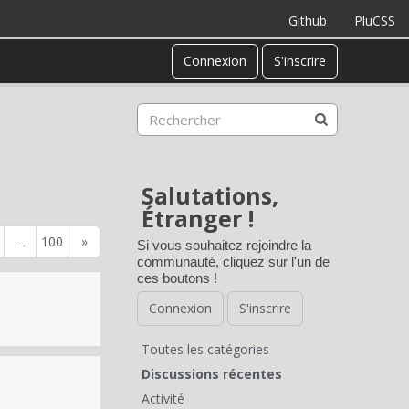
Github
PluCSS
Connexion
S'inscrire
Salutations,
Étranger !
100
»
…
Si vous souhaitez rejoindre la
communauté, cliquez sur l'un de
ces boutons !
Connexion
S'inscrire
Toutes les catégories
L
Discussions récentes
Activité