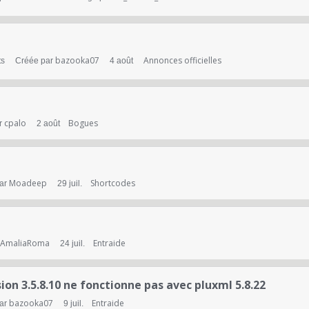
bazooka07
Annonces officielles
ts
Créée par
4 août
cpalo
Bogues
r
2 août
Moadeep
Shortcodes
par
29 juil.
AmaliaRoma
Entraide
24 juil.
sion 3.5.8.10 ne fonctionne pas avec pluxml 5.8.22
bazooka07
Entraide
par
9 juil.