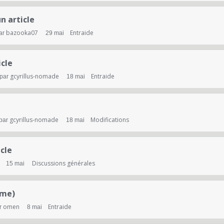
n article
bazooka07
Entraide
ar
29 mai
icle
gcyrillus-nomade
Entraide
 par
18 mai
gcyrillus-nomade
Modifications
 par
18 mai
cle
Discussions générales
15 mai
eme)
omen
Entraide
r
8 mai