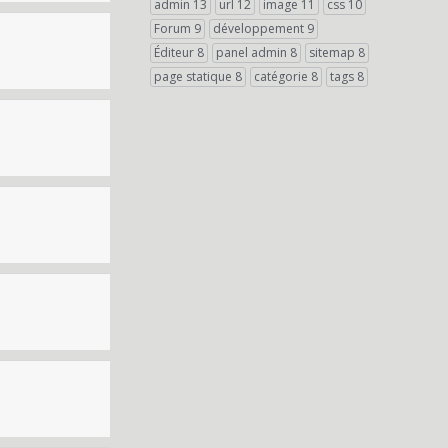
admin
13
url
12
image
11
css
10
Forum
9
développement
9
Éditeur
8
panel admin
8
sitemap
8
page statique
8
catégorie
8
tags
8