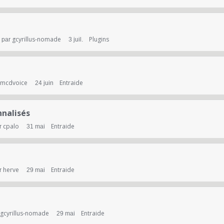
gcyrillus-nomade
Plugins
 par
3 juil.
mcdvoice
Entraide
24 juin
nnalisés
cpalo
Entraide
r
31 mai
herve
Entraide
r
29 mai
gcyrillus-nomade
Entraide
29 mai