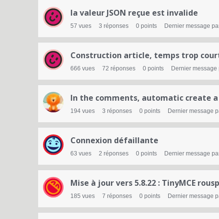
la valeur JSON reçue est invalide
57
vues
3
réponses
0
points
Dernier message pa
Construction article, temps trop court
666
vues
72
réponses
0
points
Dernier message
In the comments, automatic create a 
194
vues
3
réponses
0
points
Dernier message 
Connexion défaillante
63
vues
2
réponses
0
points
Dernier message pa
Mise à jour vers 5.8.22 : TinyMCE rous
185
vues
7
réponses
0
points
Dernier message 