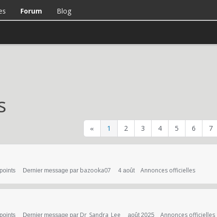
es
Forum
Blog
s
1
2
3
4
5
6
7
«
bazooka07
Annonces officielles
points
Dernier message par
4 août
Dr_Sandra_Lee
Annonces officielles
points
Dernier message par
août 2025