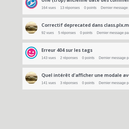
Une (trop) ancienne date des commen
164
vues
13
réponses
0
points
Dernier message
Correctif deprecated dans class.plx.
92
vues
5
réponses
0
points
Dernier message pa
Erreur 404 sur les tags
143
vues
2
réponses
0
points
Dernier message 
Quel intérêt d'afficher une modale ave
141
vues
3
réponses
0
points
Dernier message 