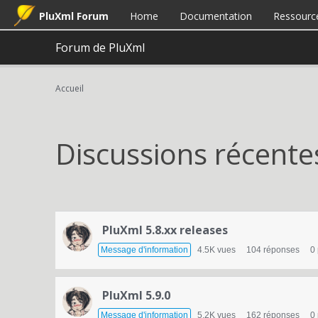
PluXml Forum
Home
Documentation
Ressourc
Forum de PluXml
Accueil
Discussions récente
L
PluXml 5.8.xx releases
i
Message d'information
4.5K
vues
104
réponses
0
s
t
PluXml 5.9.0
Message d'information
5.2K
vues
162
réponses
0