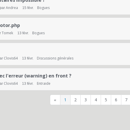
taires impossible ?
Andrea
Bogues
 par
15 févr.
motor.php
Tomek
Bogues
r
13 févr.
Clovis64
Discussions générales
par
13 févr.
c l'erreur (warning) en front ?
Clovis64
Entraide
par
13 févr.
1
2
3
4
5
6
7
«