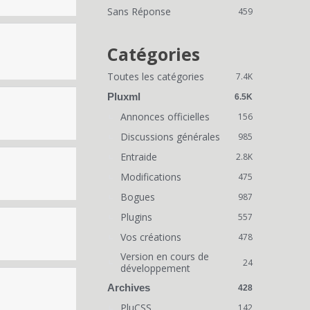
i
Sans Réponse
459
e
n
Catégories
s
Toutes les catégories
7.4K
r
Pluxml
6.5K
a
Annonces officielles
156
Discussions générales
p
985
Entraide
2.8K
i
Modifications
475
d
Bogues
987
e
Plugins
557
s
Vos créations
478
Version en cours de
24
développement
Archives
428
PluCSS
142