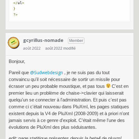
</
ul
>
}
?>
gcyrillus-nomade
Member
août 2022
août 2022 modifié
Bonjour,
@Sudwebdesign
Pareil que
, je ne suis pas du tout
convaincu qu'il soit nécessaire de sortir un missile pour
écraser un peu probable moustique, et pas tous
C'est en
premier lieu un problème de chaise->clavier qui laisserait
quelqu'un se connecter à l'administration. Et puis c'est pas
comme ci c'était nouveau dans PluXml, les pages statiques
existent depuis la V4 de PluXml (2008-2009) et à priori n'ont
jamais servis à ce genre d'exploit. C’était même l'une des
évolutions de PluXml des plus séduisantes.
edit: page statitique présentes depuis la beta4 de pluxml