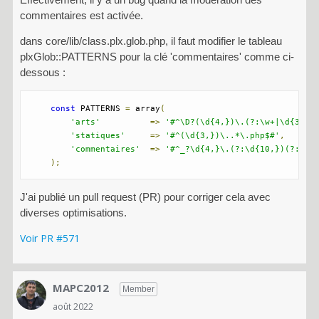
commentaires est activée.
dans core/lib/class.plx.glob.php, il faut modifier le tableau
plxGlob::PATTERNS pour la clé 'commentaires' comme ci-
dessous :
const
 PATTERNS 
=
 array
(
'arts'
=>
'#^\D?(\d{4,})\.(?:\w+|\d{3})(
'statiques'
=>
'#^(\d{3,})\..*\.php$#'
,
'commentaires'
=>
'#^_?\d{4,}\.(?:\d{10,})(?:-\d
);
J'ai publié un pull request (PR) pour corriger cela avec
diverses optimisations.
Voir PR #571
MAPC2012
Member
août 2022