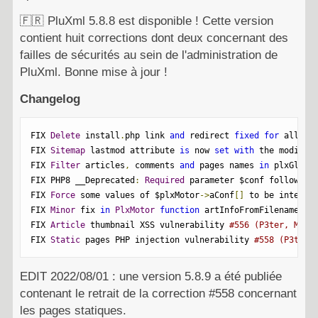
🇫🇷
PluXml 5.8.8 est disponible ! Cette version
contient huit corrections dont deux concernant des
failles de sécurités au sein de l'administration de
PluXml. Bonne mise à jour !
Changelog
FIX 
Delete
 install
.
php link 
and
 redirect 
fixed
for
 all ad
FIX 
Sitemap
 lastmod attribute 
is
 now 
set
with
 the modific
FIX 
Filter
 articles
,
 comments 
and
 pages names 
in
 plxGlob 
FIX PHP8 __Deprecated
:
Required
 parameter $conf follows o
FIX 
Force
 some values of $plxMotor
->
aConf
[]
 to be integer
FIX 
Minor
 fix 
in
PlxMotor
function
 artInfoFromFilename 
#5
FIX 
Article
 thumbnail XSS vulnerability 
#556 (P3ter, Mori
FIX 
Static
 pages PHP injection vulnerability 
#558 (P3ter,
EDIT 2022/08/01 : une version 5.8.9 a été publiée
contenant le retrait de la correction #558 concernant
les pages statiques.