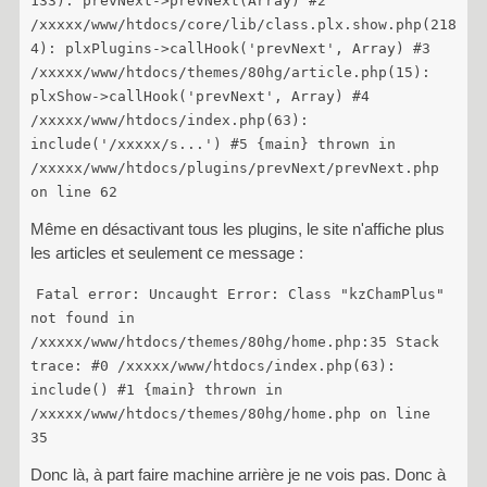
/xxxxx/www/htdocs/core/lib/class.plx.show.php(218
4): plxPlugins->callHook('prevNext', Array) #3
/xxxxx/www/htdocs/themes/80hg/article.php(15):
plxShow->callHook('prevNext', Array) #4
/xxxxx/www/htdocs/index.php(63):
include('/xxxxx/s...') #5 {main} thrown in
/xxxxx/www/htdocs/plugins/prevNext/prevNext.php
on line 62
Même en désactivant tous les plugins, le site n'affiche plus
les articles et seulement ce message :
Fatal error: Uncaught Error: Class "kzChamPlus"
not found in
/xxxxx/www/htdocs/themes/80hg/home.php:35 Stack
trace: #0 /xxxxx/www/htdocs/index.php(63):
include() #1 {main} thrown in
/xxxxx/www/htdocs/themes/80hg/home.php on line
35
Donc là, à part faire machine arrière je ne vois pas. Donc à