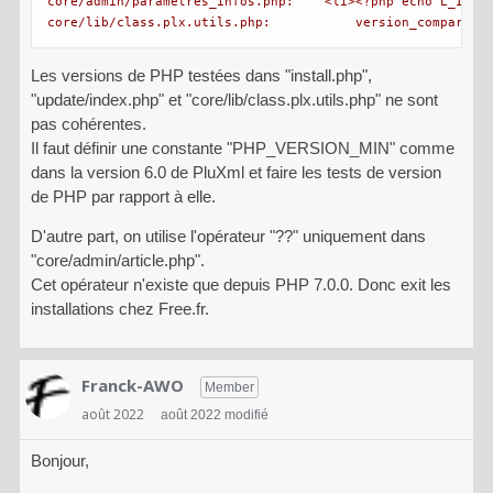
core/admin/parametres_infos.php:    <li><?php echo L_INFO_
core/lib/class.plx.utils.php:           version_compare(P
Les versions de PHP testées dans "install.php",
"update/index.php" et "core/lib/class.plx.utils.php" ne sont
pas cohérentes.
Il faut définir une constante "PHP_VERSION_MIN" comme
dans la version 6.0 de PluXml et faire les tests de version
de PHP par rapport à elle.
D'autre part, on utilise l'opérateur "??" uniquement dans
"core/admin/article.php".
Cet opérateur n'existe que depuis PHP 7.0.0. Donc exit les
installations chez Free.fr.
Franck-AWO
Member
août 2022
août 2022 modifié
Bonjour,