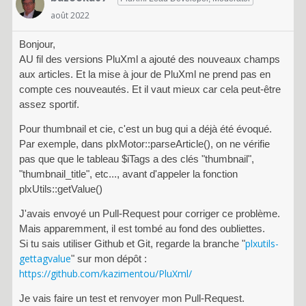
août 2022
Bonjour,
AU fil des versions PluXml a ajouté des nouveaux champs
aux articles. Et la mise à jour de PluXml ne prend pas en
compte ces nouveautés. Et il vaut mieux car cela peut-être
assez sportif.
Pour thumbnail et cie, c'est un bug qui a déjà été évoqué.
Par exemple, dans plxMotor::parseArticle(), on ne vérifie
pas que que le tableau $iTags a des clés "thumbnail",
"thumbnail_title", etc..., avant d'appeler la fonction
plxUtils::getValue()
J'avais envoyé un Pull-Request pour corriger ce problème.
Mais apparemment, il est tombé au fond des oubliettes.
plxutils-
Si tu sais utiliser Github et Git, regarde la branche "
gettagvalue
" sur mon dépôt :
https://github.com/kazimentou/PluXml/
Je vais faire un test et renvoyer mon Pull-Request.