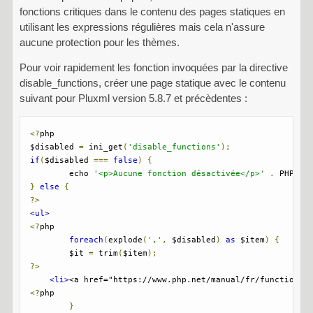
fonctions critiques dans le contenu des pages statiques en
utilisant les expressions régulières mais cela n'assure
aucune protection pour les thèmes.
Pour voir rapidement les fonction invoquées par la directive
disable_functions, créer une page statique avec le contenu
suivant pour Pluxml version 5.8.7 et précèdentes :
<?
php

$disabled 
=
 ini_get
(
'disable_functions'
);
if
(
$disabled 
===
false
)
{
        echo 
'<p>Aucune fonction désactivée</p>'
.
 PHP_EO
}
else
{
?>
<ul>
<?
php

foreach
(
explode
(
','
,
 $disabled
)
as
 $item
)
{
        $it 
=
 trim
(
$item
);
?>
<li>
<a href="https://www.php.net/manual/fr/function.
<
<?
php

}