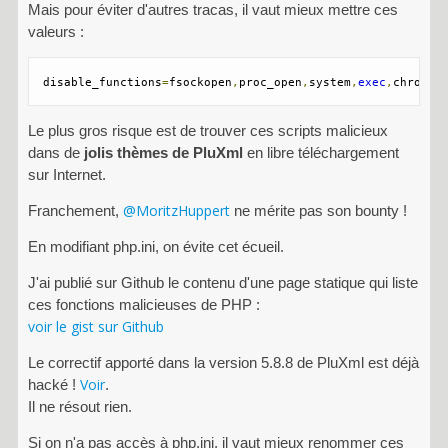
Mais pour éviter d'autres tracas, il vaut mieux mettre ces
valeurs :
disable_functions
=
fsockopen
,
proc_open
,
system
,
exec
,
chroot
,
Le plus gros risque est de trouver ces scripts malicieux
dans de
jolis thèmes de PluXml
en libre téléchargement
sur Internet.
@MoritzHuppert
Franchement,
ne mérite pas son bounty !
En modifiant php.ini, on évite cet écueil.
J'ai publié sur Github le contenu d'une page statique qui liste
ces fonctions malicieuses de PHP :
voir le gist sur Github
Le correctif apporté dans la version 5.8.8 de PluXml est déjà
Voir
hacké !
.
Il ne résout rien.
Si on n'a pas accès à php.ini, il vaut mieux renommer ces