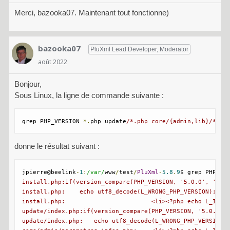
Merci, bazooka07. Maintenant tout fonctionne)
bazooka07
PluXml Lead Developer, Moderator
août 2022
Bonjour,
Sous Linux, la ligne de commande suivante :
grep PHP_VERSION 
*.
php update
/*.php core/{admin,lib}/*.ph
donne le résultat suivant :
jpierre@beelink
-
1
:
/var/
www
/
test
/
PluXml
-
5.8
.
9
$ grep PHP_VE
install.php:if(version_compare(PHP_VERSION, '5.0.0', '<'))
install.php:    echo utf8_decode(L_WRONG_PHP_VERSION);

install.php:                        <li><?php echo L_INFO_
update/index.php:if(version_compare(PHP_VERSION, '5.0.0', 
update/index.php:   echo utf8_decode(L_WRONG_PHP_VERSION);