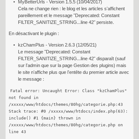
MyBetterUrls - Version 1.5.5 (10/04/2017)
Cela ne change rien : le blog et les articles s'affichent
pareillement et le message "Deprecated: Constant
FILTER_SANITIZE_STRING...line 42" persiste.
En désactivant le plugin :
kzChamPlus - Version 2.6.3 (12/05/21)
Le message "Deprecated: Constant
FILTER_SANITIZE_STRING...line 42" disparaît (sauf
sur l'admin que sur la page Gestion des plugins) mais
le site n'affiche plus que l'entête du premier article avec
le message :
Fatal error: Uncaught Error: Class "kzChamPlus"
not found in
/xxxxx/www/htdocs/themes/80hg/categorie.php:43
Stack trace: #0 /xxxxx/www/htdocs/index.php(63):
include() #1 {main} thrown in
/xxxxx/www/htdocs/themes/80hg/categorie.php on
line 43