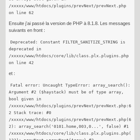
/xxxxx/www/htdocs/plugins/prevNext/prevNext.php
on line 62
Ensuite j'ai passé la version de PHP à 8.1.8. Les messages
suivants en front :
Deprecated: Constant FILTER_SANITIZE_STRING is
deprecated in
/xxxxx/www/htdocs/core/lib/class.plx.plugins.php
on line 42
et :
Fatal error: Uncaught TypeError: array_search():
Argument #2 ($haystack) must be of type array,
bool given in
/xxxxx/www/htdocs/plugins/prevNext/prevNext.php:6
2 Stack trace: #0
/xxxxx/www/htdocs/plugins/prevNext/prevNext.php(6
2): array_search('0101.home,003,0...', false) #1
/xxxxx/www/htdocs/core/lib/class.plx.plugins.php(
133): prevNext->prevNext(Array) #2