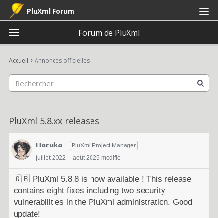
PluXml Forum
Forum de PluXml
t
o
×
Connexion
S'inscrire
·
g
›
Accueil
Annonces officielles
Connexion
S'inscrire
g
l
e
Catégories
m
e
Discussions
PluXml 5.8.xx releases
n
u
Activité
Haruka
PluXml Project Manager
juillet 2022
août 2025 modifié
🇬🇧
PluXml 5.8.8 is now available ! This release
contains eight fixes including two security
vulnerabilities in the PluXml administration. Good
update!