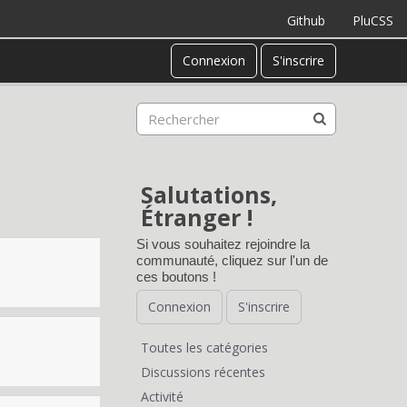
Github
PluCSS
Connexion
S'inscrire
Salutations,
Étranger !
Si vous souhaitez rejoindre la
communauté, cliquez sur l'un de
ces boutons !
Connexion
S'inscrire
Toutes les catégories
L
Discussions récentes
Activité