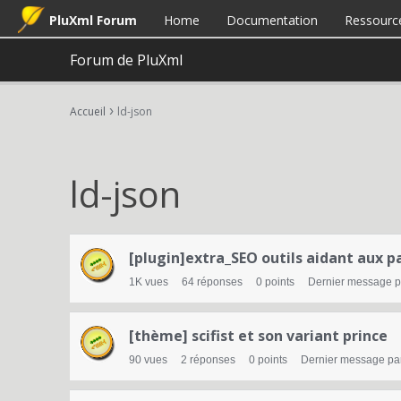
PluXml Forum
Home
Documentation
Ressourc
Forum de PluXml
›
Accueil
ld-json
ld-json
L
[plugin]extra_SEO outils aidant aux 
i
1K
vues
64
réponses
0
points
Dernier message 
s
t
[thème] scifist et son variant prince
e
90
vues
2
réponses
0
points
Dernier message pa