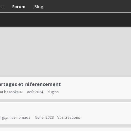
es
Forum
Blog
partages et réferencement
bazooka07
Plugins
par
août 2024
gcyrillus-nomade
Vos créations
r
février 2023