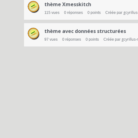
d
thème Xmesskitch
e
gcyrill
115
vues
0
réponses
0
points
Créée par
d
i
thème avec données structurées
gcyrillu
s
97
vues
0
réponses
0
points
Créée par
c
u
s
s
i
o
n
s