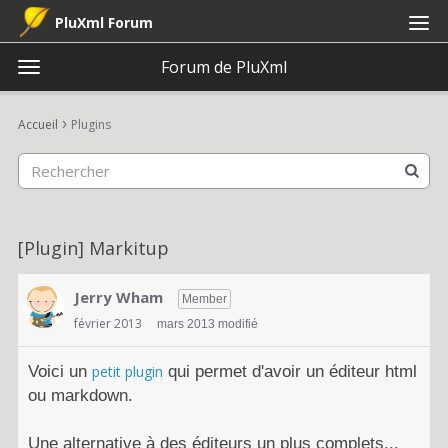
PluXml Forum
Forum de PluXml
t
o
×
Connexion
S'inscrire
·
g
›
Accueil
Plugins
Connexion
S'inscrire
g
l
e
Catégories
m
e
Discussions
[Plugin] Markitup
n
u
Activité
Jerry Wham
Member
février 2013
mars 2013 modifié
Voici un
petit plugin
qui permet d'avoir un éditeur html
ou markdown.
Une alternative à des éditeurs un plus complets...