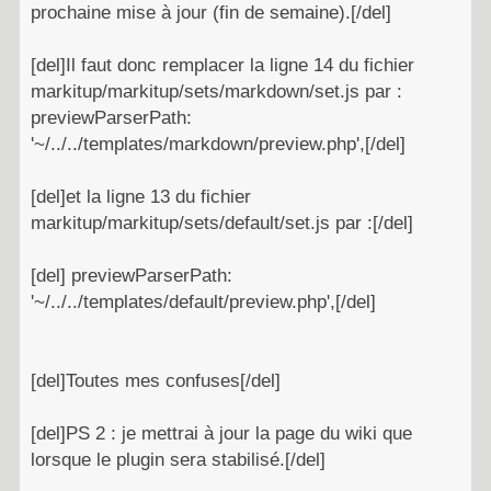
prochaine mise à jour (fin de semaine).[/del]
[del]Il faut donc remplacer la ligne 14 du fichier
markitup/markitup/sets/markdown/set.js par :
previewParserPath:
'~/../../templates/markdown/preview.php',[/del]
[del]et la ligne 13 du fichier
markitup/markitup/sets/default/set.js par :[/del]
[del] previewParserPath:
'~/../../templates/default/preview.php',[/del]
[del]Toutes mes confuses[/del]
[del]PS 2 : je mettrai à jour la page du wiki que
lorsque le plugin sera stabilisé.[/del]