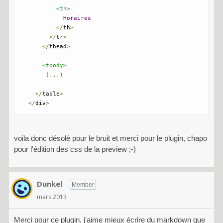
<th>
Horaires
</
th
>
</
tr
>
</
thead
>
<tbody>
(...)
</
table
>
</
div
>
voila donc désolé pour le bruit et merci pour le plugin, chapo
pour l'édition des css de la preview ;-)
Dunkel
Member
mars 2013
Merci pour ce plugin, j'aime mieux écrire du markdown que