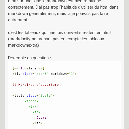
html sur une ligne le markdown est bien ré-affiché
correctement. J'ai pas trop l'habitude d'utiliser du html dans
markdown généralement, mais la je pouvais pas faire
autrement.
c'est les tableaux qui une fois convertis restent en html
(markdonify ne prenant pas en compte les tableaux
markdownextra)
l'exemple en question :
[==
Ind
é
fini 
==]
<
div 
class
=
"span6"
 markdown
=
"1"
>
## Horaires d'ouverture
<
table 
class
=
"table"
>
<thead>
<tr>
<th>
Jours
</
th
>