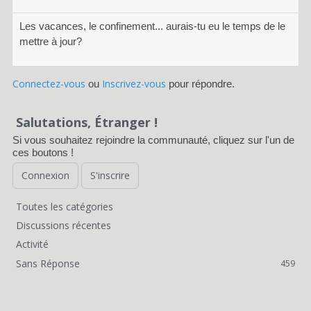
Les vacances, le confinement... aurais-tu eu le temps de le
mettre à jour?
Connectez-vous
Inscrivez-vous
ou
pour répondre.
Salutations, Étranger !
Si vous souhaitez rejoindre la communauté, cliquez sur l'un de
ces boutons !
Connexion
S'inscrire
Toutes les catégories
L
Discussions récentes
i
Activité
Sans Réponse
459
e
n