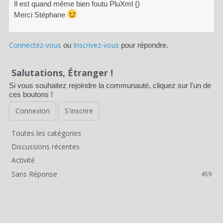
Il est quand même bien foutu PluXml {)
Merci Stéphane
Connectez-vous
Inscrivez-vous
ou
pour répondre.
Salutations, Étranger !
Si vous souhaitez rejoindre la communauté, cliquez sur l'un de
ces boutons !
Connexion
S'inscrire
Toutes les catégories
L
Discussions récentes
i
Activité
Sans Réponse
459
e
n
s