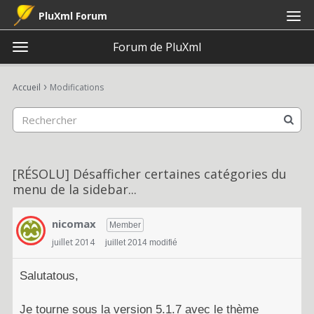
PluXml Forum
Forum de PluXml
t
o
×
Connexion
S'inscrire
·
g
›
Accueil
Modifications
Connexion
S'inscrire
g
l
e
Catégories
m
e
Discussions
[RÉSOLU] Désafficher certaines catégories du
n
menu de la sidebar...
u
Activité
nicomax
Member
juillet 2014
juillet 2014 modifié
Salutatous,
Je tourne sous la version 5.1.7 avec le thème