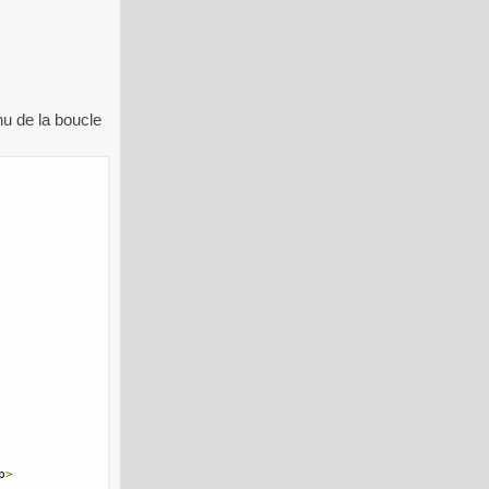
nu de la boucle
p
>