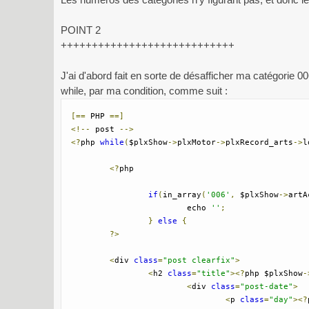
POINT 2
++++++++++++++++++++++++++++
J'ai d'abord fait en sorte de désafficher ma catégorie 00
while, par ma condition, comme suit :
[==
 PHP 
==]
<!--
 post 
-->
<?
php 
while
(
$plxShow
->
plxMotor
->
plxRecord_arts
->
l
<?
php 

if
(
in_array
(
'006'
,
 $plxShow
->
artA
			echo 
''
;
}
else
{
?>
<
div 
class
=
"post clearfix"
>
<
h2 
class
=
"title"
><?
php $plxShow
-
<
div 
class
=
"post-date"
>
<
p 
class
=
"day"
><?