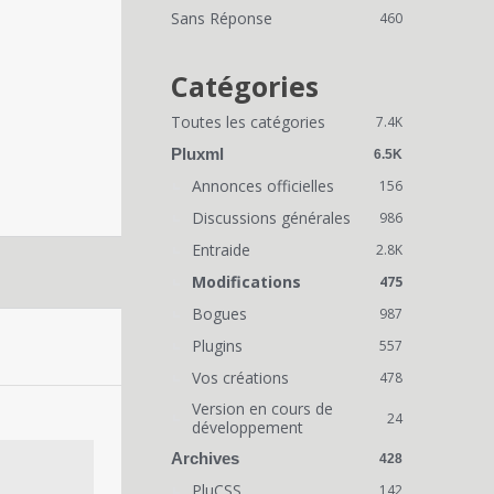
i
Sans Réponse
460
e
n
Catégories
s
Toutes les catégories
7.4K
r
Pluxml
6.5K
a
Annonces officielles
156
Discussions générales
p
986
Entraide
2.8K
i
Modifications
475
d
Bogues
987
e
Plugins
557
s
Vos créations
478
Version en cours de
24
développement
Archives
428
PluCSS
142