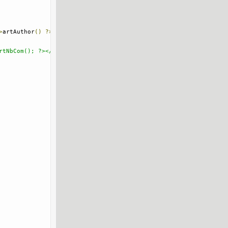
>
artAuthor
()
?>
|
rtNbCom(); ?></
p
>