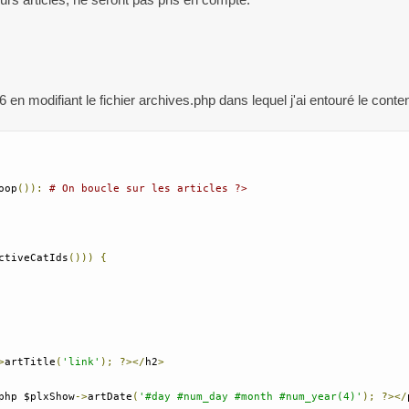
6 en modifiant le fichier archives.php dans lequel j'ai entouré le conte
oop
()):
# On boucle sur les articles ?>
ctiveCatIds
()))
{
>
artTitle
(
'link'
);
?></
h2
>
php $plxShow
->
artDate
(
'#day #num_day #month #num_year(4)'
);
?></