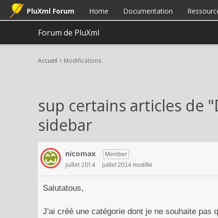
PluXml Forum
Home
Documentation
Ressourc
Forum de PluXml
›
Accueil
Modifications
sup certains articles de "
sidebar
nicomax
Member
juillet 2014
juillet 2014 modifié
Salutatous,
J'ai créé une catégorie dont je ne souhaite pas qu