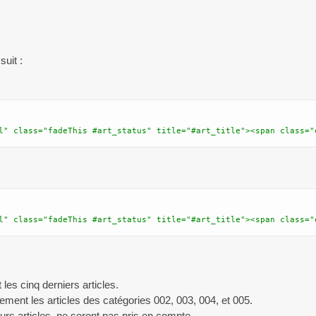
suit :
l" class="fadeThis #art_status" title="#art_title"><span class="
l" class="fadeThis #art_status" title="#art_title"><span class="
 les cinq derniers articles.
ement les articles des catégories 002, 003, 004, et 005.
urs articles, ne seront pas pris en compte.