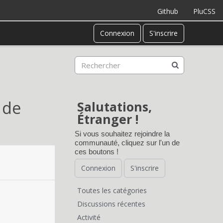
Github
PluCSS
Connexion
S'inscrire
 de
Salutations,
Étranger !
Si vous souhaitez rejoindre la
communauté, cliquez sur l'un de
ces boutons !
Connexion
S'inscrire
Toutes les catégories
L
Discussions récentes
Activité