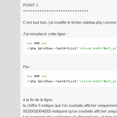
POINT 1
++++++++++++++++++++++++++++
C'est tout bon, j'ai modifié le fichier sidebar.php comme 
J'ai remplacer cette ligne :
[==
 PHP 
==]
<?
php $plxShow
->
lastArtList
(
'<li><a href="#art_ur
Par :
[==
 PHP 
==]
<?
php $plxShow
->
lastArtList
(
'<li><a href="#art_ur
à la fin de la ligne,
le chiffre 5 indique que l'on souhaite afficher uniquement
002|003|004|005 indiquent qu'on souhaite afficher uniqu
Les numéros des catégories n'y figurant pas, et donc le