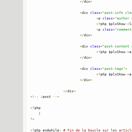
</
div
>
<
div 
class
=
"post-info cle
<
p 
class
=
"author 
<?
php $plxShow
->
l
<
p 
class
=
"comment
</
div
>
<
div 
class
=
"post-content 
<?
php $plxShow
->
a
</
div
>
<
div 
class
=
"post-tags"
>
<?
php $plxShow
->
a
</
div
>
</
div
>
<!--
/
post 
-->
<?
php

}
?>
<?
php endwhile
;
# Fin de la boucle sur les articl