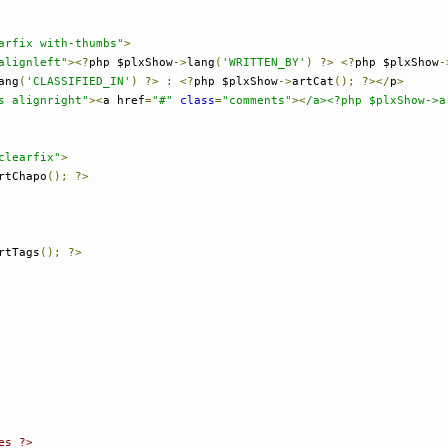
arfix with-thumbs"
>
alignleft"
><?
php $plxShow
->
lang
(
'WRITTEN_BY'
)
?>
<?
php $plxShow
-
ang
(
'CLASSIFIED_IN'
)
?>
:
<?
php $plxShow
->
artCat
();
?></
p
>
s alignright"
><
a href
=
"#"
class
=
"comments"
><
/a><?php $plxShow->a
clearfix"
>
rtChapo
();
?>
rtTags
();
?>
es ?>