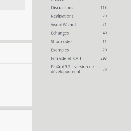
Discussions
113
Réalisations
29
Visual Wizard
71
Echanges
40
Shortcodes
11
Exemples
20
Entraide et S.A.T
293
PluXml 5.5 - version de
38
développement