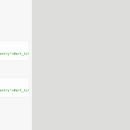
entry">#art_title</span></a></li>'
);
?>
entry">#art_title</span></a></li>'
,
5
,
'002|003|004|005'
);
?>