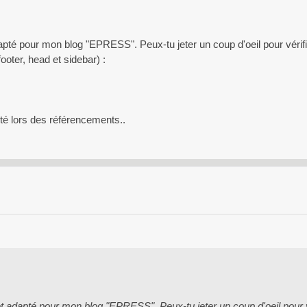
pté pour mon blog "EPRESS". Peux-tu jeter un coup d'oeil pour vérifie
footer, head et sidebar) :
ité lors des référencements..
 adapté pour mon blog "EPRESS". Peux-tu jeter un coup d'oeil pour vé