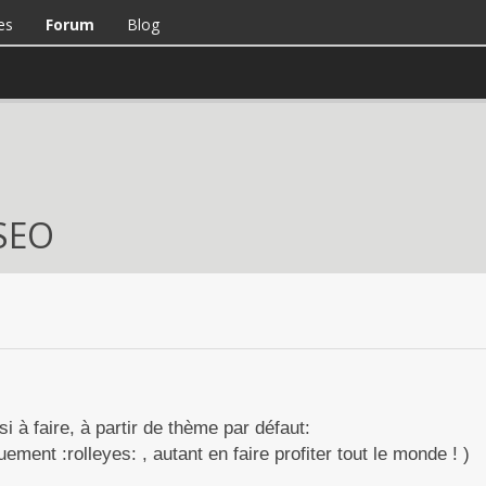
es
Forum
Blog
 SEO
i à faire, à partir de thème par défaut:
uement :rolleyes: , autant en faire profiter tout le monde ! )