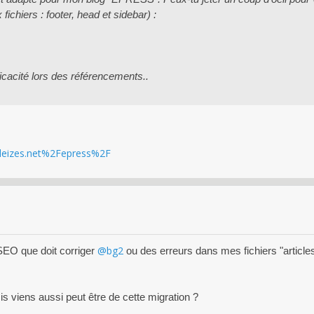
fichiers : footer, head et sidebar) :
icacité lors des référencements..
leizes.net%2Fepress%2F
@bg2
EO que doit corriger
ou des erreurs dans mes fichiers "article
s viens aussi peut être de cette migration ?