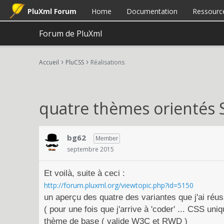
PluXml Forum
Home
Documentation
Ressourc
Forum de PluXml
›
›
Accueil
PluCSS
Réalisations
quatre thèmes orientés
bg62
Member
septembre 2015
Et voilà, suite à ceci :
http://forum.pluxml.org/viewtopic.php?id=5150
un aperçu des quatre des variantes que j'ai réuss
( pour une fois que j'arrive à 'coder' ... CSS uniq
thème de base ( valide W3C et RWD )