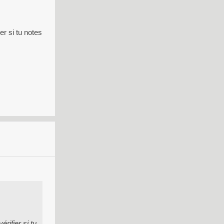
r si tu notes
rifier si tu