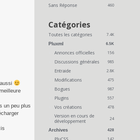
i
Sans Réponse
460
e
n
Catégories
s
Toutes les catégories
7.4K
r
Pluxml
6.5K
a
Annonces officielles
156
Discussions générales
p
985
Entraide
2.8K
i
Modifications
475
 aussi
d
Bogues
987
 meilleure
e
Plugins
557
s un peu plus
s
Vos créations
478
lécharger
Version en cours de
24
développement
is
Archives
428
PluCSS
142