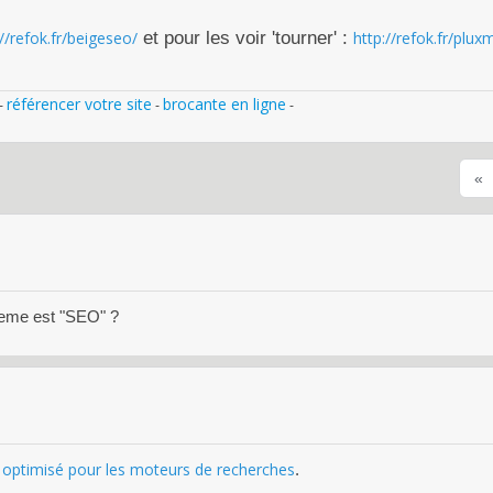
://refok.fr/beigeseo/
et pour les voir 'tourner' :
http://refok.fr/pl
référencer votre site
brocante en ligne
-
-
-
«
theme est "SEO" ?
optimisé pour les moteurs de recherches
t
.