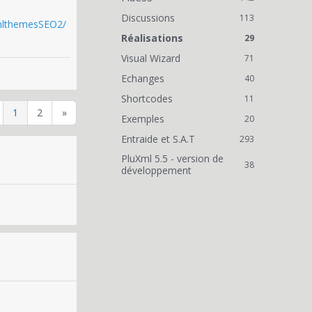
Discussions
113
uxmlthemesSEO2/
Réalisations
29
Visual Wizard
71
Echanges
40
Shortcodes
11
1
2
»
Exemples
20
Entraide et S.A.T
293
PluXml 5.5 - version de
38
développement