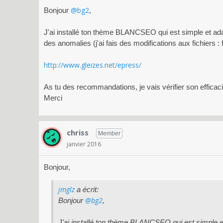
@bg2
Bonjour
,
J'ai installé ton thème BLANCSEO qui est simple et ada
des anomalies (j'ai fais des modifications aux fichiers : 
http://www.gleizes.net/epress/
As tu des recommandations, je vais vérifier son efficac
Merci
chriss
Member
janvier 2016
Bonjour,
jmglz
a écrit:
@bg2
Bonjour
,
J'ai installé ton thème BLANCSEO qui est simple et