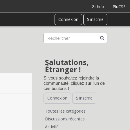
Github
PluCSS
Connexion
S'inscrire
Salutations,
Étranger !
Si vous souhaitez rejoindre la
communauté, cliquez sur l'un de
ces boutons !
Connexion
S'inscrire
Toutes les catégories
L
Discussions récentes
Activité