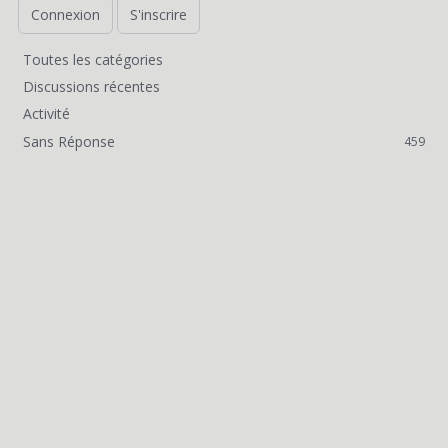
Connexion
S'inscrire
Toutes les catégories
L
Discussions récentes
i
Activité
Sans Réponse
459
e
n
s
r
a
p
i
d
e