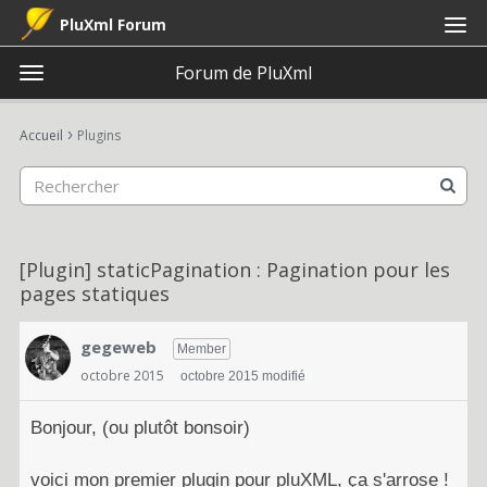
PluXml Forum
Forum de PluXml
t
o
×
Connexion
S'inscrire
·
g
›
Accueil
Plugins
Connexion
S'inscrire
g
l
e
Catégories
m
e
Discussions
[Plugin] staticPagination : Pagination pour les
n
pages statiques
u
Activité
gegeweb
Member
octobre 2015
octobre 2015 modifié
Bonjour, (ou plutôt bonsoir)
voici mon premier plugin pour pluXML, ça s'arrose !