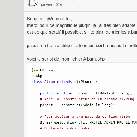
janvier 2016
Bonjour DjWebmaster,
merci pour ce magnifique plugin, je l'ai très bien adap
est ce que serait' il possible, s'il te plait, de trier les 
je suis en train d'utiliser la fonction
sort
mais ou la mett
voici le script de mon fichier Album.php
[==
 PHP 
==]
<?
class
Album
extends
 plxPlugin 
{
public
function
 __construct
(
$default_lang
){
# Appel du constructeur de la classe plxPlugi
    parent
::
__construct
(
$default_lang
);
# Pour accéder à une page de configuration
    $this
->
setConfigProfil
(
PROFIL_ADMIN
,
PROFIL_MA
# Déclaration des hooks