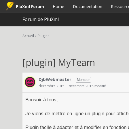
PluXml Forum
Home
Documentation
Ressourc
Forum de PluXml
›
Accueil
Plugins
[plugin] MyTeam
DjbWebmaster
Member
décembre 2015
décembre 2015 modifié
Bonsoir à tous,
Je viens de mettre en ligne un plugin pour affic
Plugin facile à adapter et à modifier en fonction