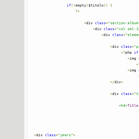
if
(!
empty
(
$titolo
))
{
?>
<
div 
class
=
"section-album
<
div 
class
=
"col sml-1
<
div 
class
=
"eleme
<
div 
class
=
"p
<?
php 
if
<
img 
<
<
img 
</
div
>
<
div 
class
=
"t
<h4>
Title
<
div 
class
=
"years"
>