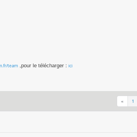
m.fr/team
,pour le télécharger :
ici
1
«