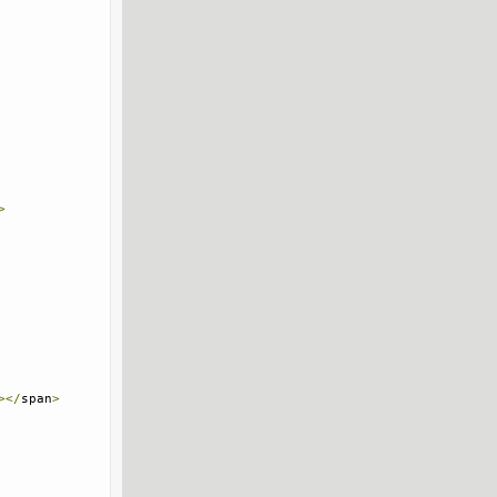
>
></
span
>