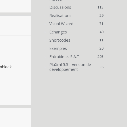
Discussions
113
Réalisations
29
Visual Wizard
71
Echanges
40
Shortcodes
11
Exemples
20
Entraide et S.A.T
293
PluXml 5.5 - version de
inblack.
38
développement