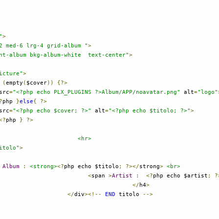
"
>
2 med-6 lrg-4 grid-album "
>
nt-album bkg-album-white  text-center"
>
icture"
>
(
empty
(
$cover
))
{?>
src
=
"<?php echo PLX_PLUGINS ?>Album/APP/noavatar.png"
 alt
=
"logo"
?
php 
}
else
{
?>
src
=
"<?php echo $cover; ?>"
 alt
=
"<?php echo $titolo; ?>"
>
<?
php 
}
?>
<hr>
itolo"
>
Album
:
<strong>
<?
php echo $titolo
;
?></
strong
>
<br>
<
span 
>
Artist
:
<?
php echo $artist
;
?
</
h4
>
</
div
><!--
END
 titolo 
-->