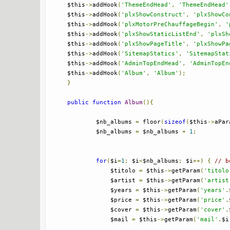
    $this
->
addHook
(
'ThemeEndHead'
,
'ThemeEndHead'
    $this
->
addHook
(
'plxShowConstruct'
,
'plxShowCo
    $this
->
addHook
(
'plxMotorPreChauffageBegin'
,
'
    $this
->
addHook
(
'plxShowStaticListEnd'
,
'plxSh
    $this
->
addHook
(
'plxShowPageTitle'
,
'plxShowPa
    $this
->
addHook
(
'SitemapStatics'
,
'SitemapStat
    $this
->
addHook
(
'AdminTopEndHead'
,
'AdminTopEn
    $this
->
addHook
(
'Album'
,
'Album'
);
}
public
function
Album
(){
            $nb_albums 
=
 floor
(
sizeof
(
$this
->
aPar
            $nb_albums 
=
 $nb_albums 
+
1
;
for
(
$i
=
1
;
 $i
<
$nb_albums
;
 $i
++)
{
// b
                $titolo 
=
 $this
->
getParam
(
'titolo
                $artist 
=
 $this
->
getParam
(
'artist
                $years 
=
 $this
->
getParam
(
'years'
.
                $price 
=
 $this
->
getParam
(
'price'
.
                $cover 
=
 $this
->
getParam
(
'cover'
.
                $mail 
=
 $this
->
getParam
(
'mail'
.
$i