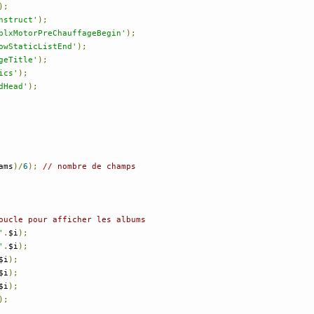
);
nstruct'
);
plxMotorPreChauffageBegin'
);
owStaticListEnd'
);
geTitle'
);
ics'
);
dHead'
);
ams
)/
6
);
// nombre de champs
oucle pour afficher les albums
'
.
$i
);
'
.
$i
);
$i
);
$i
);
$i
);
);