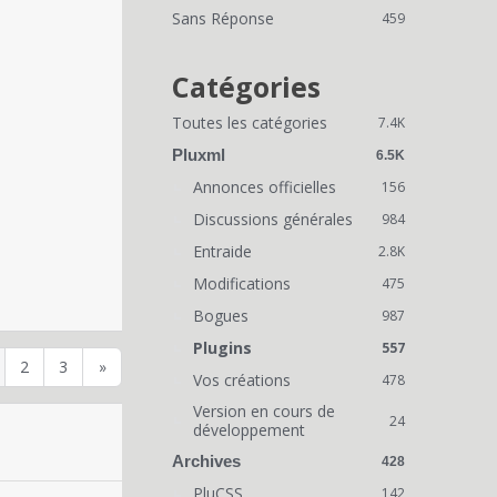
i
Sans Réponse
459
e
n
Catégories
s
Toutes les catégories
7.4K
r
Pluxml
6.5K
a
Annonces officielles
156
Discussions générales
p
984
Entraide
2.8K
i
Modifications
475
d
Bogues
987
e
Plugins
557
2
3
»
s
Vos créations
478
Version en cours de
24
développement
Archives
428
PluCSS
142