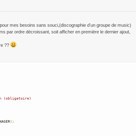
té pour mes besoins sans souci,(discographie d'un groupe de music)
albums par ordre décroissant, soit afficher en première le dernier ajout,
re ??
n (obligatoire)
NAGER
);