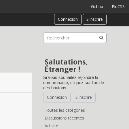
Github
PluCSS
Connexion
S'inscrire
Salutations,
Étranger !
Si vous souhaitez rejoindre la
communauté, cliquez sur l'un de
ces boutons !
Connexion
S'inscrire
Toutes les catégories
L
Discussions récentes
Activité