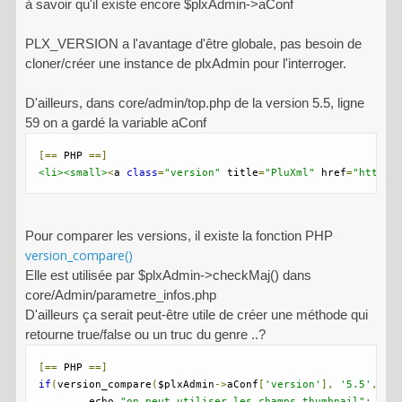
à savoir qu'il existe encore $plxAdmin->aConf
PLX_VERSION a l'avantage d'être globale, pas besoin de
cloner/créer une instance de plxAdmin pour l'interroger.
D'ailleurs, dans core/admin/top.php de la version 5.5, ligne
59 on a gardé la variable aConf
[==
 PHP 
==]
<li><small>
<
a 
class
=
"version"
 title
=
"PluXml"
 href
=
"http:/
Pour comparer les versions, il existe la fonction PHP
version_compare()
Elle est utilisée par $plxAdmin->checkMaj() dans
core/Admin/parametre_infos.php
D'ailleurs ça serait peut-être utile de créer une méthode qui
retourne true/false ou un truc du genre ..?
[==
 PHP 
==]
if
(
version_compare
(
$plxAdmin
->
aConf
[
'version'
],
'5.5'
,
">
	echo 
"on peut utiliser les champs thumbnail"
;