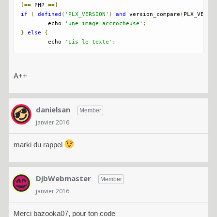
[==
 PHP 
==]
if
(
defined
(
'PLX_VERSION'
)
and
 version_compare
(
PLX_VERSI
	echo 
'une image accrocheuse'
;
}
else
{
	echo 
'Lis le texte'
;
A++
danielsan
Member
janvier 2016
marki du rappel
DjbWebmaster
Member
janvier 2016
Merci bazooka07, pour ton code