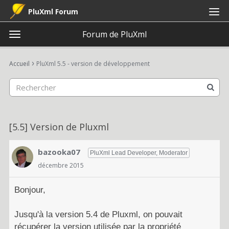
PluXml Forum
Forum de PluXml
t
o
×
Connexion
S'inscrire
·
g
›
Accueil
PluXml 5.5 - version de développement
Connexion
S'inscrire
g
l
e
Catégories
m
e
Discussions
[5.5] Version de Pluxml
n
u
Activité
bazooka07
PluXml Lead Developer, Moderator
décembre 2015
Bonjour,
Jusqu'à la version 5.4 de Pluxml, on pouvait
récupérer la version utilisée par la propriété