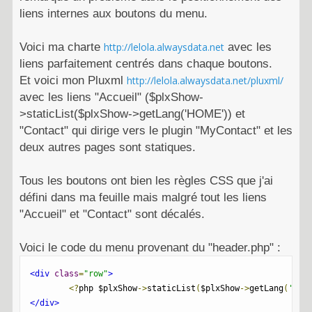
liens internes aux boutons du menu.
Voici ma charte
http://lelola.alwaysdata.net
avec les
liens parfaitement centrés dans chaque boutons.
Et voici mon Pluxml
http://lelola.alwaysdata.net/pluxml/
avec les liens "Accueil" ($plxShow-
>staticList($plxShow->getLang('HOME')) et
"Contact" qui dirige vers le plugin "MyContact" et les
deux autres pages sont statiques.
Tous les boutons ont bien les règles CSS que j'ai
défini dans ma feuille mais malgré tout les liens
"Accueil" et "Contact" sont décalés.
Voici le code du menu provenant du "header.php" :
<div
class
=
"row"
>
<?
php $plxShow
->
staticList
(
$plxShow
->
getLang
(
'HOM
</div>