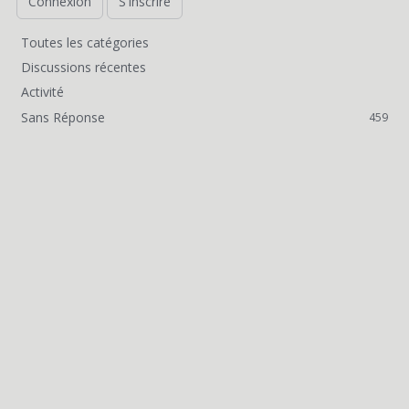
Connexion
S'inscrire
Toutes les catégories
L
Discussions récentes
i
Activité
Sans Réponse
459
e
n
s
r
a
p
i
d
e