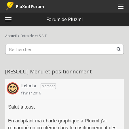
PluXml Forum
Forum de PluXml
t
o
×
Connexion
S'inscrire
·
g
›
Accueil
Entraide et S.A.T
Connexion
S'inscrire
g
l
e
Catégories
m
e
Discussions
[RESOLU] Menu et positionnement
n
u
Activité
LeLoLa
Member
février 2016
Salut à tous,
En adaptant ma charte graphique à Pluxml j'ai
remarqué un problème dans le positionnement des