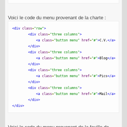
Voici le code du menu provenant de la charte :
<div
class
=
"row"
>
<div
class
=
"three columns"
>
<a
class
=
"button menu"
href
=
"#"
>
C.V.
</a>
</div>
<div
class
=
"three columns"
>
<a
class
=
"button menu"
href
=
"#"
>
Blog
</a>
</div>
<div
class
=
"three columns"
>
<a
class
=
"button menu"
href
=
"#"
>
Pics
</a>
</div>
<div
class
=
"three columns"
>
<a
class
=
"button menu"
href
=
"#"
>
Mail
</a>
</div>
</div>