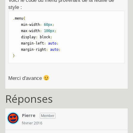
Voici le code du menu provenant de la feuille de
style :
.
menu
{
    min
-
width
:
60px
;
    max
-
width
:
100px
;
    display
:
 block
;
    margin
-
left
:
auto
;
    margin
-
right
:
auto
;
}
Merci d'avance
Réponses
Pierre
Member
février 2016