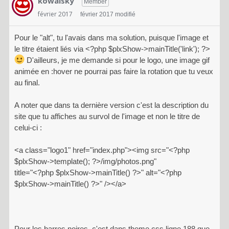
kowalsky
Member
février 2017
février 2017 modifié
Pour le "alt", tu l'avais dans ma solution, puisque l'image et
le titre étaient liés via <?php $plxShow->mainTitle('link'); ?>
D'ailleurs, je me demande si pour le logo, une image gif
animée en :hover ne pourrai pas faire la rotation que tu veux
au final.
A noter que dans ta dernière version c'est la description du
site que tu affiches au survol de l'image et non le titre de
celui-ci :
<a class="logo1" href="index.php"><img src="<?php
$plxShow->template(); ?>/img/photos.png"
title="<?php $plxShow->mainTitle() ?>" alt="<?php
$plxShow->mainTitle() ?>" /></a>
Pour les barres noires, c'est dans theme.css ligne 188 que