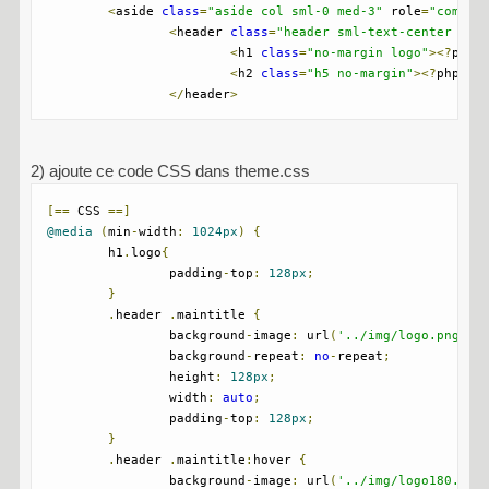
<
aside 
class
=
"aside col sml-0 med-3"
 role
=
"comple
<
header 
class
=
"header sml-text-center med
<
h1 
class
=
"no-margin logo"
><?
php 
<
h2 
class
=
"h5 no-margin"
><?
php $p
</
header
>
2) ajoute ce code CSS dans theme.css
[==
 CSS 
==]
@media
(
min
-
width
:
1024px
)
{
	h1
.
logo
{
		padding
-
top
:
128px
;
}
.
header 
.
maintitle 
{
		background
-
image
:
 url
(
'../img/logo.png'
);
		background
-
repeat
:
no
-
repeat
;
		height
:
128px
;
		width
:
auto
;
		padding
-
top
:
128px
;
}
.
header 
.
maintitle
:
hover 
{
		background
-
image
:
 url
(
'../img/logo180.png