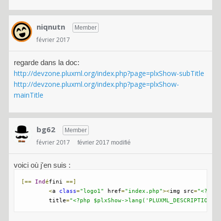
niqnutn
Member
février 2017
regarde dans la doc:
http://devzone.pluxml.org/index.php?page=plxShow-subTitle
http://devzone.pluxml.org/index.php?page=plxShow-
mainTitle
bg62
Member
février 2017
février 2017 modifié
voici où j'en suis :
[==
Ind
é
fini 
==]
<
a 
class
=
"logo1"
 href
=
"index.php"
><
img src
=
"<?php
	title
=
"<?php $plxShow->lang('PLUXML_DESCRIPTION')