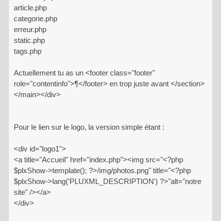
article.php
categorie.php
erreur.php
static.php
tags.php
Actuellement tu as un <footer class="footer"
role="contentinfo">¶</footer> en trop juste avant </section>
</main></div>
Pour le lien sur le logo, la version simple étant :
<div id="logo1">
<a title="Accueil" href="index.php"><img src="<?php
$plxShow->template(); ?>/img/photos.png" title="<?php
$plxShow->lang('PLUXML_DESCRIPTION') ?>"alt="notre
site" /></a>
</div>