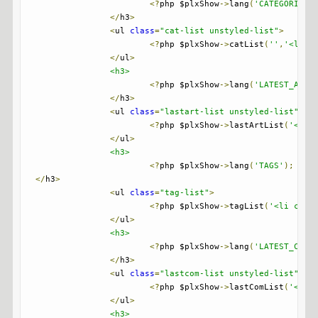
<?
php $plxShow
->
lang
(
'CATEGORIES'
</
h3
>
<
ul 
class
=
"cat-list unstyled-list"
>
<?
php $plxShow
->
catList
(
''
,
'<li i
</
ul
>
<h3>
<?
php $plxShow
->
lang
(
'LATEST_ARTI
</
h3
>
<
ul 
class
=
"lastart-list unstyled-list"
>
<?
php $plxShow
->
lastArtList
(
'<li>
</
ul
>
<h3>
<?
php $plxShow
->
lang
(
'TAGS'
);
?>
</
h3
>
<
ul 
class
=
"tag-list"
>
<?
php $plxShow
->
tagList
(
'<li clas
</
ul
>
<h3>
<?
php $plxShow
->
lang
(
'LATEST_COMM
</
h3
>
<
ul 
class
=
"lastcom-list unstyled-list"
>
<?
php $plxShow
->
lastComList
(
'<li>
</
ul
>
<h3>