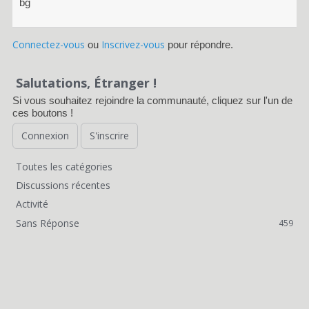
bg
Connectez-vous
Inscrivez-vous
ou
pour répondre.
Salutations, Étranger !
Si vous souhaitez rejoindre la communauté, cliquez sur l'un de
ces boutons !
Connexion
S'inscrire
Toutes les catégories
L
Discussions récentes
i
Activité
Sans Réponse
459
e
n
s