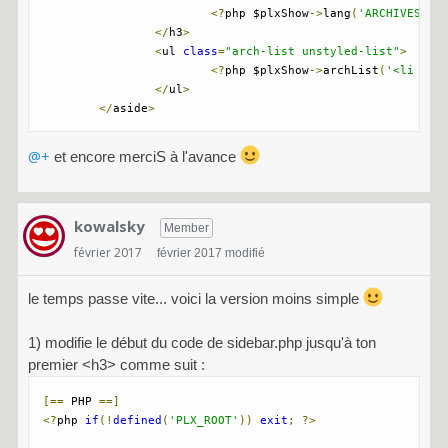
<?
php $plxShow
->
lang
(
'ARCHIVES'
);
</
h3
>
<
ul 
class
=
"arch-list unstyled-list"
>
<?
php $plxShow
->
archList
(
'<li id=
</
ul
>
</
aside
>
@+
et encore merciS à l'avance
kowalsky
Member
février 2017
février 2017 modifié
le temps passe vite... voici la version moins simple
1) modifie le début du code de sidebar.php jusqu'à ton
premier <h3> comme suit :
[==
 PHP 
==]
<?
php 
if
(!
defined
(
'PLX_ROOT'
))
exit
;
?>