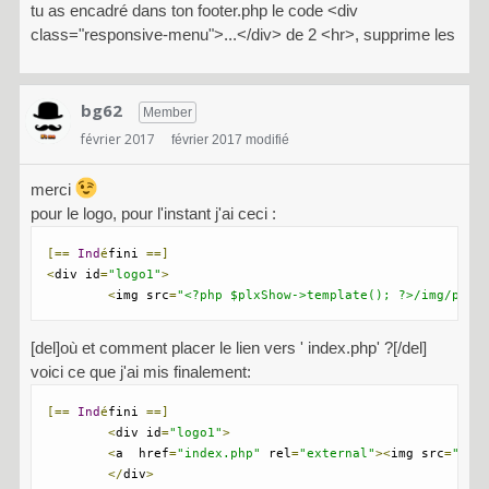
tu as encadré dans ton footer.php le code <div
class="responsive-menu">...</div> de 2 <hr>, supprime les
bg62
Member
février 2017
février 2017 modifié
merci
pour le logo, pour l'instant j'ai ceci :
[==
Ind
é
fini 
==]
<
div id
=
"logo1"
>
<
img src
=
"<?php $plxShow->template(); ?>/img/phot
[del]où et comment placer le lien vers ' index.php' ?[/del]
voici ce que j'ai mis finalement:
[==
Ind
é
fini 
==]
<
div id
=
"logo1"
>
<
a  href
=
"index.php"
 rel
=
"external"
><
img src
=
"<?p
</
div
>