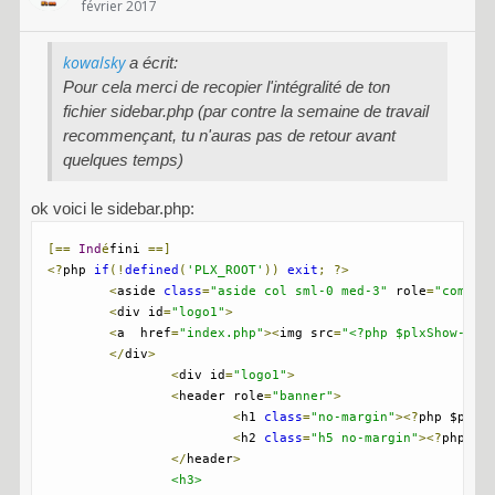
février 2017
kowalsky
a écrit:
Pour cela merci de recopier l'intégralité de ton
fichier sidebar.php (par contre la semaine de travail
recommençant, tu n'auras pas de retour avant
quelques temps)
ok voici le sidebar.php:
[==
Ind
é
fini 
==]
<?
php 
if
(!
defined
(
'PLX_ROOT'
))
exit
;
?>
<
aside 
class
=
"aside col sml-0 med-3"
 role
=
"comple
<
div id
=
"logo1"
>
<
a  href
=
"index.php"
><
img src
=
"<?php $plxShow->te
</
div
>
<
div id
=
"logo1"
>
<
header role
=
"banner"
>
<
h1 
class
=
"no-margin"
><?
php $plxS
<
h2 
class
=
"h5 no-margin"
><?
php $p
</
header
>
<h3>