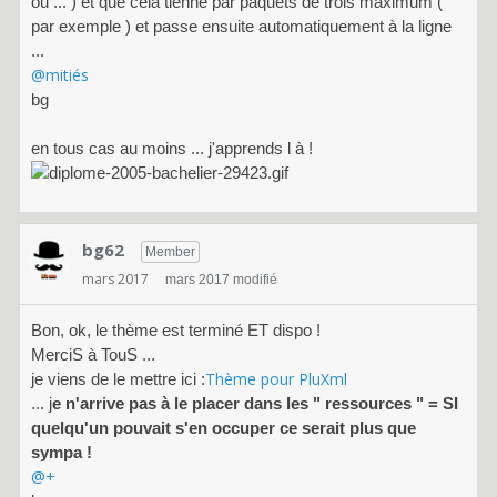
ou ... ) et que cela tienne par paquets de trois maximum (
par exemple ) et passe ensuite automatiquement à la ligne
...
@mitiés
bg
en tous cas au moins ... j'apprends l à !
bg62
Member
mars 2017
mars 2017 modifié
Bon, ok, le thème est terminé ET dispo !
MerciS à TouS ...
Thème pour PluXml
je viens de le mettre ici :
... j
e n'arrive pas à le placer dans les " ressources " = SI
quelqu'un pouvait s'en occuper ce serait plus que
sympa !
@+