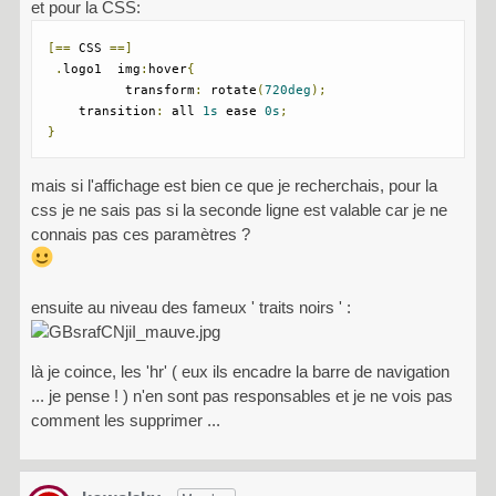
et pour la CSS:
[==
 CSS 
==]
.
logo1  img
:
hover
{
	  transform
:
 rotate
(
720deg
);
    transition
:
 all 
1s
 ease 
0s
;
}
mais si l'affichage est bien ce que je recherchais, pour la
css je ne sais pas si la seconde ligne est valable car je ne
connais pas ces paramètres ?
ensuite au niveau des fameux ' traits noirs ' :
là je coince, les 'hr' ( eux ils encadre la barre de navigation
... je pense ! ) n'en sont pas responsables et je ne vois pas
comment les supprimer ...