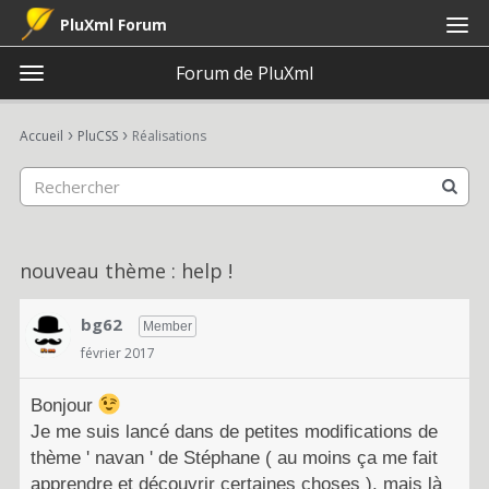
PluXml Forum
Forum de PluXml
t
o
×
Connexion
S'inscrire
·
g
›
›
Accueil
PluCSS
Réalisations
Connexion
S'inscrire
g
l
e
Catégories
m
e
Discussions
nouveau thème : help !
n
u
Activité
bg62
Member
février 2017
Bonjour
Je me suis lancé dans de petites modifications de
thème ' navan ' de Stéphane ( au moins ça me fait
apprendre et découvrir certaines choses ), mais là