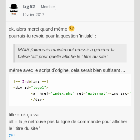
bg62
Member
février 2017
ok, alors merci quand même
pourrais-tu revoir, pour la question 'initiale' :
MAIS j'aimerais maintenant réussir à générer la
balise 'alt' pour quelle affiche le ' titre du site '
même avec le script d'origine, cela serait bien suffisant ...
[==
Ind
é
fini 
==]
<
div id
=
"logo1"
>
<
a  href
=
"index.php"
 rel
=
"external"
><
img src
=
"<?p
</
div
>
title = ok ça va
alt = là je netrouve pas la ligne de commande pour afficher
le ' titre du site '
@+