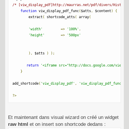
/* [viw_display_pdf]http://maurras.net/pdf/divers/Histoir
function
 viw_display_pdf_func
(
$atts
,
 $content
)
{
        extract
(
 shortcode_atts
(
 array
(
'width'
=>
'100%'
,
'height'
=>
'500px'
),
 $atts 
)
);
return
'<iframe src="http://docs.google.com/viewer
}
add_shortcode
(
'viw_display_pdf'
,
'viw_display_pdf_func'
);
?>
Et maintenant dans visual wizard on créé un widget
raw html
et on insert son shortcode dedans :