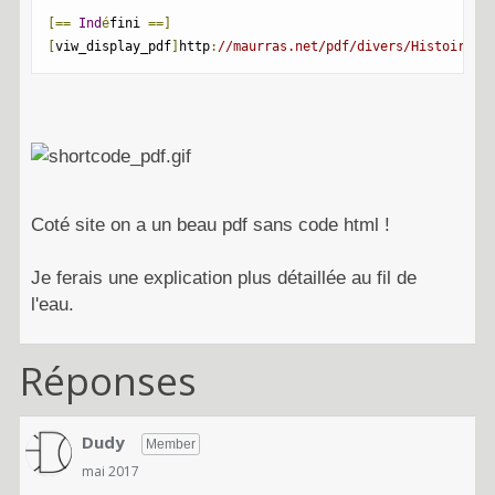
[==
Ind
é
fini 
==]
[
viw_display_pdf
]
http
:
//maurras.net/pdf/divers/Histoire-d
Coté site on a un beau pdf sans code html !
Je ferais une explication plus détaillée au fil de
l'eau.
Réponses
Dudy
Member
mai 2017