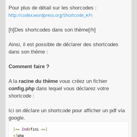
Pour plus de détail sur les shorcodes :
http://codex.wordpress.org/Shortcode_API
[h]Des shortcodes dans son thème[/h]
Ainsi, il est possible de déclarer des shortcodes
dans son thème :
Comment faire ?
A la
racine du thème
vous créez un fichier
config.php
dans lequel vous déclarez votre
shortcode :
Ici on déclare un shortcode pour afficher un pdf via
google.
[==
Ind
é
fini 
==]
<?