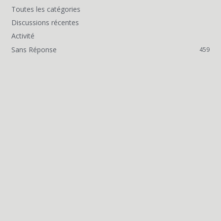
Toutes les catégories
L
Discussions récentes
i
Activité
Sans Réponse
459
e
n
s
r
a
p
i
d
e
s