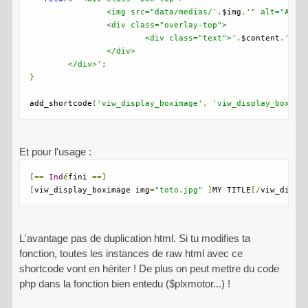
		<img src="data/medias/'
.
$img
.
'" alt="Avata
		<div class="overlay-top">

			<div class="text">'
.
$content
.
'</di
		</div>

	</div>'
;
}
add_shortcode
(
'viw_display_boximage'
,
'viw_display_boxima
Et pour l'usage :
[==
Ind
é
fini 
==]
[
viw_display_boximage img
=
"toto.jpg"
]
MY TITLE
[/
viw_displ
L'avantage pas de duplication html. Si tu modifies ta
fonction, toutes les instances de raw html avec ce
shortcode vont en hériter ! De plus on peut mettre du code
php dans la fonction bien entedu ($plxmotor...) !