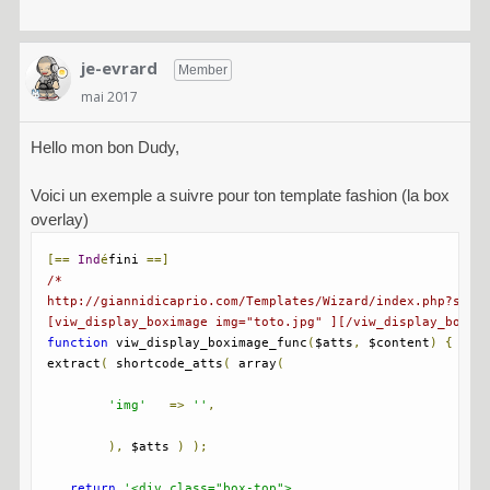
je-evrard
Member
mai 2017
Hello mon bon Dudy,
Voici un exemple a suivre pour ton template fashion (la box
overlay)
[==
Ind
é
fini 
==]
/* 

http://giannidicaprio.com/Templates/Wizard/index.php?stati
[viw_display_boximage img="toto.jpg" ][/viw_display_boxim
function
 viw_display_boximage_func
(
$atts
,
 $content
)
{
extract
(
 shortcode_atts
(
 array
(
'img'
=>
''
,
),
 $atts 
)
);
return
'<div class="box-top">
