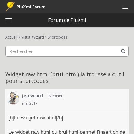
PluXml Forum
Forum de PluXml
t
o
×
Connexion
S'inscrire
·
g
›
›
Accueil
Visual Wizard
Shortcodes
Connexion
S'inscrire
g
l
e
Catégories
m
e
Discussions
Widget raw html (brut html) la trousse à outil
n
pour shortcodes
u
Activité
je-evrard
Member
mai 2017
[h]Le widget raw html[/h]
Le widget raw html ou brut html permet l'insertion de