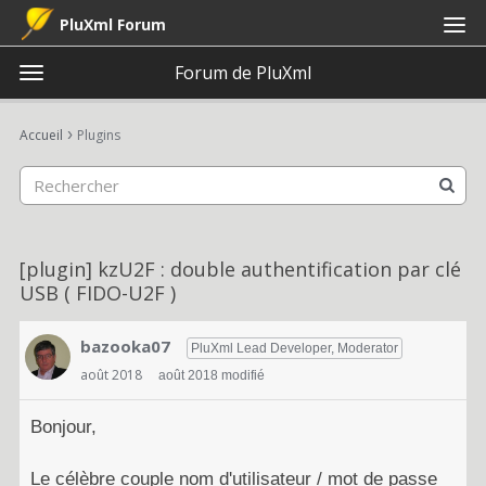
PluXml Forum
Forum de PluXml
t
o
×
Connexion
S'inscrire
·
g
›
Accueil
Plugins
Connexion
S'inscrire
g
l
e
Catégories
m
e
Discussions
[plugin] kzU2F : double authentification par clé
n
USB ( FIDO-U2F )
u
Activité
bazooka07
PluXml Lead Developer, Moderator
août 2018
août 2018 modifié
Bonjour,
Le célèbre couple nom d'utilisateur / mot de passe