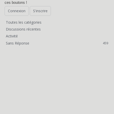
ces boutons !
Connexion
S'inscrire
Toutes les catégories
L
Discussions récentes
i
Activité
Sans Réponse
459
e
n
s
r
a
p
i
d