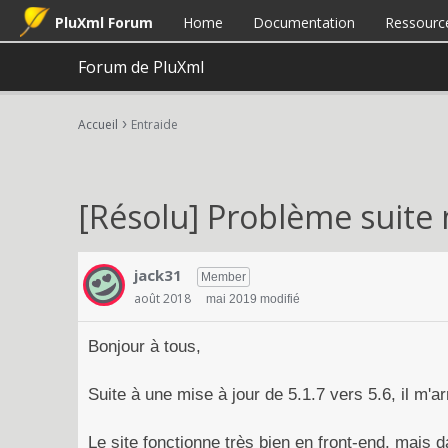
PluXml Forum
Home
Documentation
Ressourc
Forum de PluXml
›
Accueil
Entraide
[Résolu] Problème suite 
jack31
Member
août 2018
mai 2019 modifié
Bonjour à tous,
Suite à une mise à jour de 5.1.7 vers 5.6, il m'ar
Le site fonctionne très bien en front-end, mais 