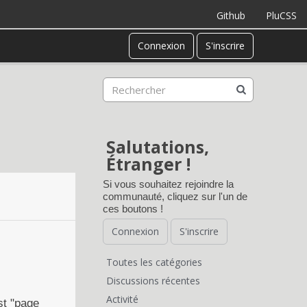
Github
PluCSS
Connexion
S'inscrire
Salutations,
Étranger !
Si vous souhaitez rejoindre la
communauté, cliquez sur l'un de
ces boutons !
Connexion
S'inscrire
Toutes les catégories
L
Discussions récentes
Activité
st "page