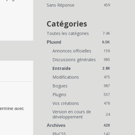
i
Sans Réponse
459
e
n
Catégories
s
Toutes les catégories
7.4K
r
Pluxml
6.5K
a
Annonces officielles
156
Discussions générales
p
985
Entraide
2.8K
i
Modifications
475
d
Bogues
987
e
Plugins
557
s
Vos créations
478
termine avec
Version en cours de
24
développement
Archives
428
PluCSS
142