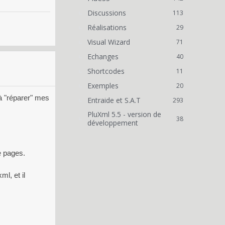
Discussions
113
Réalisations
29
Visual Wizard
71
Echanges
40
Shortcodes
11
Exemples
20
 à "réparer" mes
Entraide et S.A.T
293
PluXml 5.5 - version de
38
développement
e pages.
l, et il