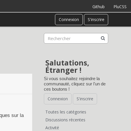
Github
PluCSS
Connexion
S'inscrire
Salutations,
Étranger !
Si vous souhaitez rejoindre la
communauté, cliquez sur l'un de
ces boutons !
Connexion
S'inscrire
Toutes les catégories
iques sur la
L
Discussions récentes
Activité