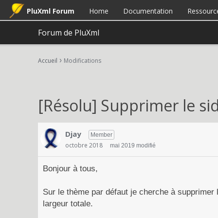
PluXml Forum
Home
Documentation
Ressourc
Forum de PluXml
›
Accueil
Modifications
[Résolu] Supprimer le si
Djay
Member
octobre 2018
mai 2019 modifié
Bonjour à tous,
Sur le thème par défaut je cherche à supprimer le
largeur totale.