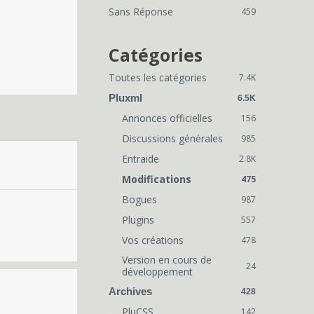
i
Sans Réponse
459
e
n
Catégories
s
Toutes les catégories
7.4K
r
Pluxml
6.5K
a
Annonces officielles
156
Discussions générales
p
985
Entraide
2.8K
i
Modifications
475
d
Bogues
987
e
Plugins
557
s
Vos créations
478
Version en cours de
24
développement
Archives
428
PluCSS
142