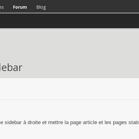
es
Forum
Blog
debar
 sidebar à droite et mettre la page article et les pages stat