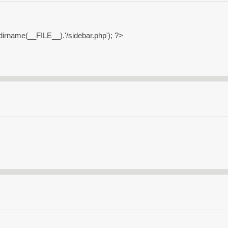
dirname(__FILE__).'/sidebar.php'); ?>
.