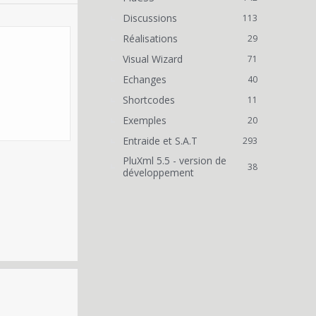
Discussions
113
Réalisations
29
Visual Wizard
71
Echanges
40
Shortcodes
11
Exemples
20
Entraide et S.A.T
293
PluXml 5.5 - version de
38
développement