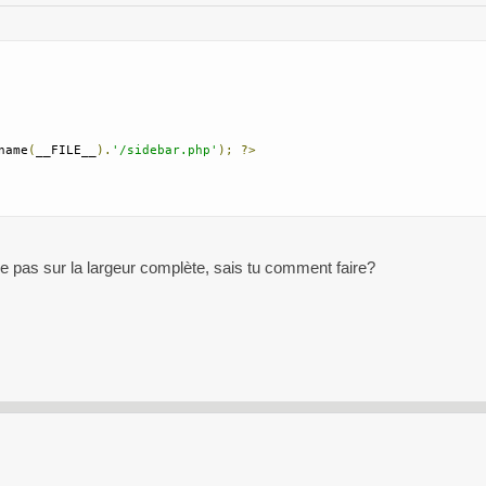
name
(
__FILE__
).
'/sidebar.php'
);
?>
e pas sur la largeur complète, sais tu comment faire?