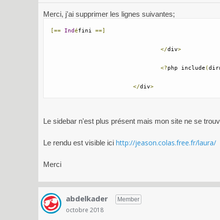
Merci, j'ai supprimer les lignes suivantes;
[==
Ind
é
fini 
==]
</
div
>
<?
php include
(
dir
</
div
>
Le sidebar n'est plus présent mais mon site ne se trouv
http://jeason.colas.free.fr/laura/
Le rendu est visible ici
Merci
abdelkader
Member
octobre 2018