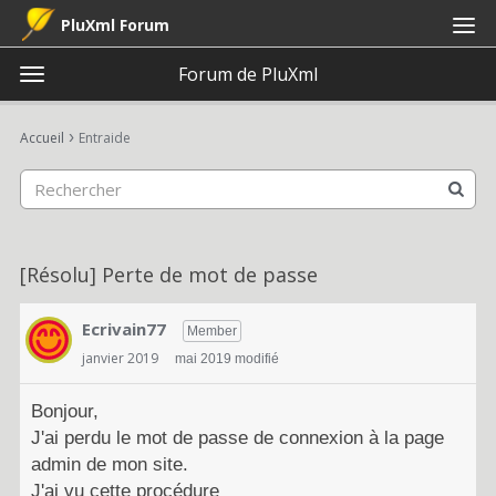
PluXml Forum
Forum de PluXml
t
o
×
Connexion
S'inscrire
·
g
›
Accueil
Entraide
Connexion
S'inscrire
g
l
e
Catégories
m
e
Discussions
[Résolu] Perte de mot de passe
n
u
Activité
Ecrivain77
Member
janvier 2019
mai 2019 modifié
Bonjour,
J'ai perdu le mot de passe de connexion à la page
admin de mon site.
J'ai vu cette procédure