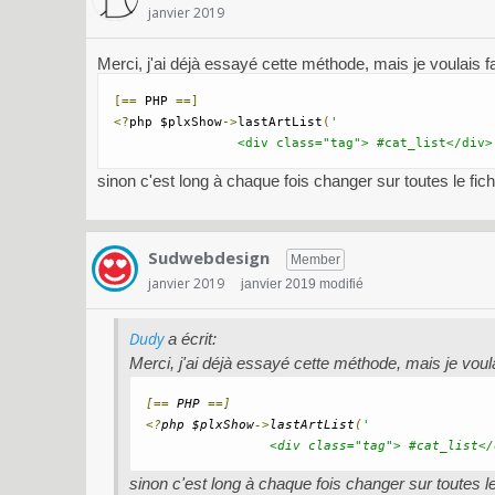
janvier 2019
Merci, j'ai déjà essayé cette méthode, mais je voulais f
[==
 PHP 
==]
<?
php $plxShow
->
lastArtList
(
'

                <div class="tag"> #cat_list</div>
sinon c'est long à chaque fois changer sur toutes le fi
Sudwebdesign
Member
janvier 2019
janvier 2019 modifié
Dudy
a écrit:
Merci, j'ai déjà essayé cette méthode, mais je voula
[==
 PHP 
==]
<?
php $plxShow
->
lastArtList
(
'

                <div class="tag"> #cat_list</
sinon c'est long à chaque fois changer sur toutes l