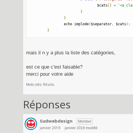
				$cats
[]
=
'<a cla
}
}
		echo implode
(
$separator
,
 $cats
);
}
mais il n y a plus la liste des catégories,
est ce que c'est faisable?
merci pour votre aide
Résolu
Mots clés:
Réponses
Sudwebdesign
Member
janvier 2019
janvier 2019 modifié