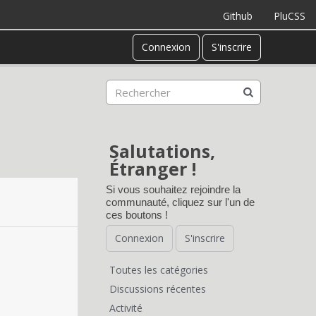
Github
PluCSS
Connexion
S'inscrire
Salutations,
Étranger !
Si vous souhaitez rejoindre la
communauté, cliquez sur l'un de
ces boutons !
Connexion
S'inscrire
Toutes les catégories
L
Discussions récentes
Activité