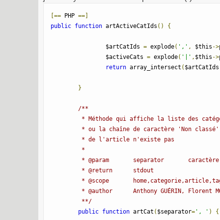
[==
 PHP 
==]
public
function
 artActiveCatIds
()
{
		$artCatIds 
=
 explode
(
','
,
 $this
->
		$activeCats 
=
 explode
(
'|'
,
$this
->
return
 array_intersect
(
$artCatIds
}
/**

	 * Méthode qui affiche la liste des catégories l'article sous forme de lien

	 * ou la chaîne de caractère 'Non classé' si la catégorie

	 * de l'article n'existe pas

	 *

	 * @param	separator	caractère de séparation entre les catégories affichées

	 * @return	stdout

	 * @scope	home,categorie,article,tags,archives

	 * @author	Anthony GUÉRIN, Florent MONTHEL, Stephane F

	 **/
public
function
 artCat
(
$separator
=
', '
)
{