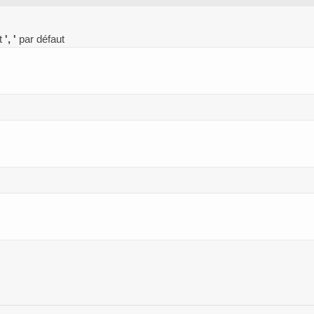
st
', '
par défaut