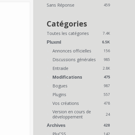
i
Sans Réponse
459
e
n
Catégories
s
Toutes les catégories
7.4K
r
Pluxml
6.5K
a
Annonces officielles
156
Discussions générales
p
985
Entraide
2.8K
i
Modifications
475
d
Bogues
987
e
Plugins
557
s
Vos créations
478
Version en cours de
24
développement
Archives
428
PluCSS
142