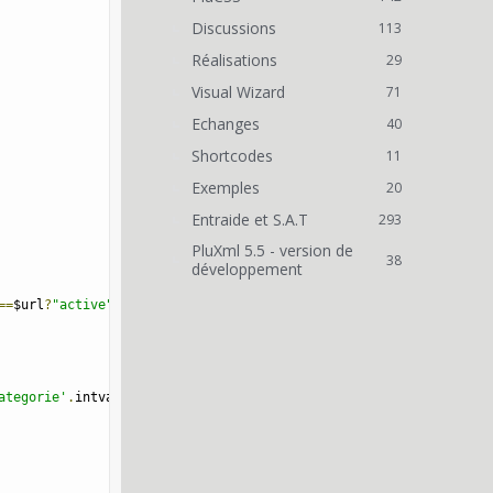
Discussions
113
Réalisations
29
Visual Wizard
71
Echanges
40
Shortcodes
11
Exemples
20
Entraide et S.A.T
293
PluXml 5.5 - version de
38
développement
==
$url
?
"active"
:
"noactive"
;
ategorie'
.
intval
(
$catId
).
'/'
.
$url
).
'" title="'
.
$name
.
'">'
.
$name
.