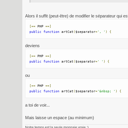
Alors il suffit (peut-être) de modifier le séparateur qui e
[==
 PHP 
==]
public
function
 artCat
(
$separator
=
', '
)
{
deviens
[==
 PHP 
==]
public
function
 artCat
(
$separator
=
' '
)
{
ou
[==
 PHP 
==]
public
function
 artCat
(
$separator
=
'&nbsp; '
)
{
a toi de voir...
Mais laisse un espace (au minimum)
Notre temps est la seule monnaie vraie ;)