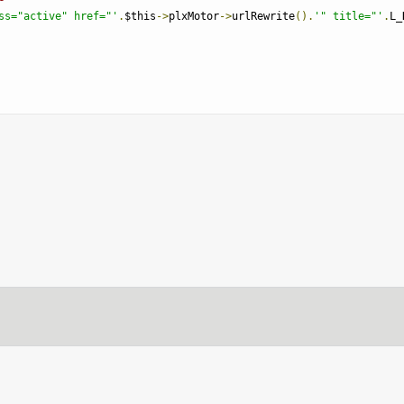
ss="active" href="'
.
$this
->
plxMotor
->
urlRewrite
().
'" title="'
.
L_