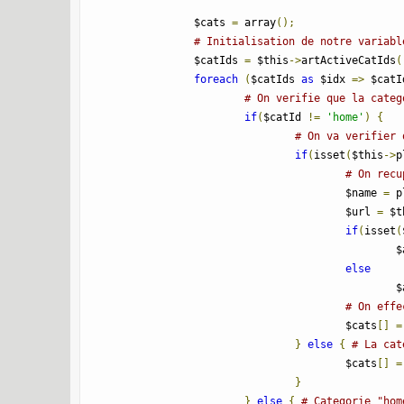
		$cats 
=
 array
();
# Initialisation de notre variabl
		$catIds 
=
 $this
->
artActiveCatIds
(
foreach
(
$catIds 
as
 $idx 
=>
 $catI
# On verifie que la categ
if
(
$catId 
!=
'home'
)
{
# On va verifier 
if
(
isset
(
$this
->
p
# On recu
					$name 
=
 p
					$url 
=
 $t
if
(
isset
(
		
else
		
# On effe
					$cats
[]
=
}
else
{
# La cat
					$cats
[]
=
}
}
else
{
# Categorie "hom