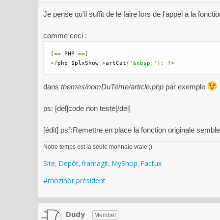
Je pense qu'il suffit de le faire lors de l'appel a la fo
comme ceci :
[==
 PHP 
==]
<?
php $plxShow
->
artCat
(
'&nbsp;'
);
?>
dans
themes/nomDuTeme/article.php
par exemple
ps: [del]code non testé[/del]
[édit] ps²:Remettre en place la fonction originale semb
Notre temps est la seule monnaie vraie ;)
Site
Dépôt
framagit
MyShop
Factux
,
,
,
,
#mozinor président
Dudy
Member