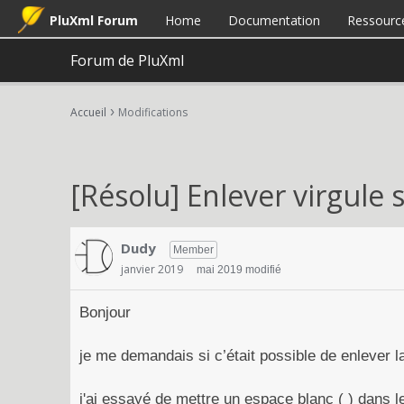
PluXml Forum
Home
Documentation
Ressourc
Forum de PluXml
›
Accueil
Modifications
[Résolu] Enlever virgule 
Dudy
Member
janvier 2019
mai 2019 modifié
Bonjour
je me demandais si c’était possible de enlever l
j'ai essayé de mettre un espace blanc ( ) dans le