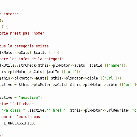
e interne
);
d
)
{
orie n'est pas "home"
que la categorie existe
lxMotor
->
aCats
[
 $catId 
]))
{
pere les infos de la categorie
lxUtils
::
strCheck
(
$this
->
plxMotor
->
aCats
[
 $catId 
][
'name'
]);
his
->
plxMotor
->
aCats
[
 $catId 
][
'url'
];
$this
->
plxMotor
->
aCats
[
 $this
->
plxMotor
->
cible 
][
'url'
]))
				$active 
=
 $this
->
plxMotor
->
aCats
[
 $this
->
plxMotor
->
cible 
][
'url'
]
				$active 
=
"noactive"
;
ctue l'affichage
'<a class="'
.
$active
.
'" href="'
.
$this
->
plxMotor
->
urlRewrite
(
'?c
egorie n'existe pas
  L_UNCLASSIFIED
;
e"