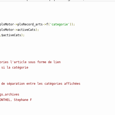
plxMotor
->
plxRecord_arts
->
f
(
'categorie'
));
plxMotor
->
activeCats
);
,
$activeCats
);