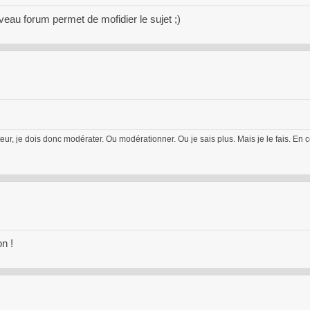
t
veau forum permet de mofidier le sujet ;)
é
g
r
a
t
i
o
n
.
eur, je dois donc modérater. Ou modérationner. Ou je sais plus. Mais je le fais. En 
I
l
p
e
u
t
ê
on !
t
r
e
s