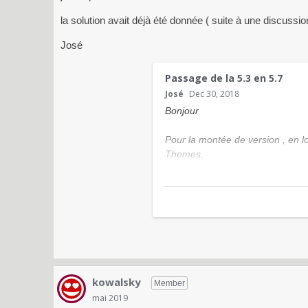
la solution avait déjà été donnée ( suite à une discussion q
José
Passage de la 5.3 en 5.7
José
Dec 30, 2018
Bonjour
Pour la montée de version , en lo
Themes.
Je tombe sur le message d'erreur
Fatal error: Can't use function re
C:\Wamp\www\PluXmlphotos\core\l
il s'agit de la Méthode qui réécri
kowalsky
Member
mai 2019
est ce que je dois m'y prendre d