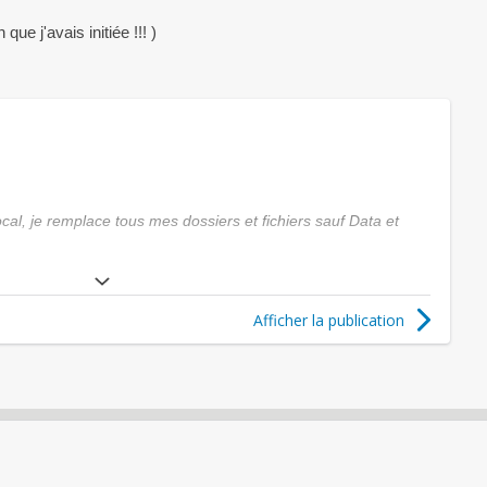
ue j'avais initiée !!! )
C
e
c
i
e
cal, je remplace tous mes dossiers et fichiers sauf Data et
s
t
u
 suivant :
n
c
Afficher la publication
turn value in write context in
o
ib\class.plx.motor.php on line 1023
d
e
t les urls pour supprimer le ?
d
'
i
ifféremment ?
n