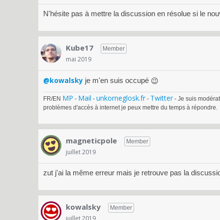
N'hésite pas à mettre la discussion en résolue si le nou
Merci
José
Kube17
Member
mai 2019
@kowalsky
je m'en suis occupé
😉
MP
Mail
unkorneglosk.fr
Twitter
FR/EN
-
-
-
- Je suis modérat
problèmes d'accès à internet je peux mettre du temps à répondre.
magneticpole
Member
juillet 2019
zut j'ai la même erreur mais je retrouve pas la discussi
kowalsky
Member
juillet 2019