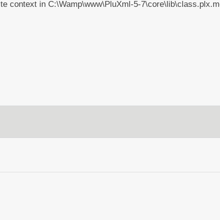
write context in C:\Wamp\www\PluXml-5-7\core\lib\class.plx.m