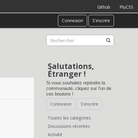
Github
PluCSS
Connexion
S'inscrire
Salutations,
Étranger !
Si vous souhaitez rejoindre la
communauté, cliquez sur l'un de
ces boutons !
Connexion
S'inscrire
Toutes les catégories
L
Discussions récentes
Activité