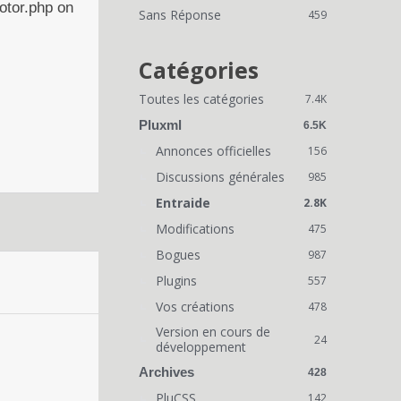
i
otor.php on
Sans Réponse
459
e
n
Catégories
s
Toutes les catégories
7.4K
r
Pluxml
6.5K
a
Annonces officielles
156
Discussions générales
p
985
Entraide
2.8K
i
Modifications
475
d
Bogues
987
e
Plugins
557
s
Vos créations
478
Version en cours de
24
développement
Archives
428
PluCSS
142