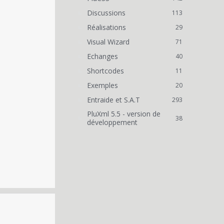
Discussions
113
Réalisations
29
Visual Wizard
71
Echanges
40
Shortcodes
11
Exemples
20
Entraide et S.A.T
293
PluXml 5.5 - version de
38
développement