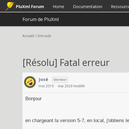
PluXml Forum
Home
Documentation
Ressourc
Forum de PluXml
›
Accueil
Entraide
[Résolu] Fatal erreur
José
Member
mai 2019
mai 2019 modifié
Bonjour
en chargeant la version 5-7, en local, j'obtiens