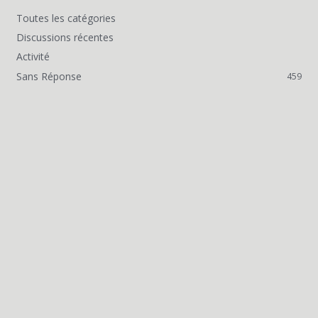
Toutes les catégories
L
Discussions récentes
i
Activité
Sans Réponse
459
e
n
s
r
a
p
i
d
e
s