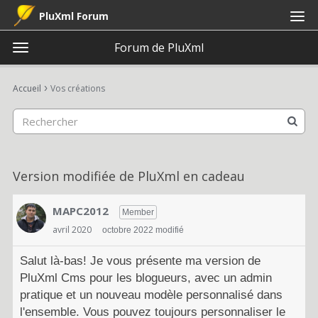
PluXml Forum
Forum de PluXml
t
o
×
Connexion
S'inscrire
·
g
›
Accueil
Vos créations
Connexion
S'inscrire
g
l
e
Catégories
m
e
Discussions
Version modifiée de PluXml en cadeau
n
u
Activité
MAPC2012
Member
avril 2020
octobre 2022 modifié
Salut là-bas! Je vous présente ma version de
PluXml Cms pour les blogueurs, avec un admin
pratique et un nouveau modèle personnalisé dans
l'ensemble. Vous pouvez toujours personnaliser le