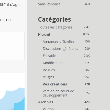
i
Sans Réponse
460
h" il s'agit
e
n
Catégories
er, en
s
Toutes les catégories
7.4K
r
Pluxml
6.5K
a
Annonces officielles
156
Discussions générales
p
986
Entraide
2.8K
i
Modifications
475
d
Bogues
987
e
Plugins
557
s
Vos créations
478
Version en cours de
24
développement
Archives
428
PluCSS
142