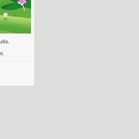
ille.
t.