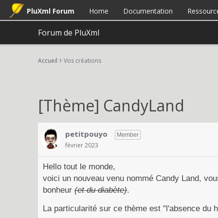
PluXml Forum
Home
Documentation
Ressourc
Forum de PluXml
›
Accueil
Vos créations
[Thème] CandyLand
petitpouyo
Member
février 2023
Hello tout le monde,
voici un nouveau venu nommé Candy Land, vous l'
bonheur
(et du diabète)
.
La particularité sur ce thème est "l'absence du 