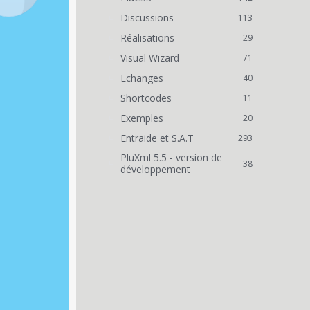
Discussions
113
Réalisations
29
Visual Wizard
71
Echanges
40
Shortcodes
11
Exemples
20
Entraide et S.A.T
293
PluXml 5.5 - version de
38
développement