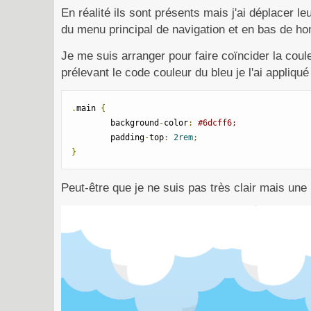
En réalité ils sont présents mais j'ai déplacer leu
du menu principal de navigation et en bas de hom
Je me suis arranger pour faire coïncider la cou
prélevant le code couleur du bleu je l'ai appliqu
.
main 
{
        background
-
color
:
#6dcff6;
        padding
-
top
:
2rem
;
}
Peut-être que je ne suis pas très clair mais une