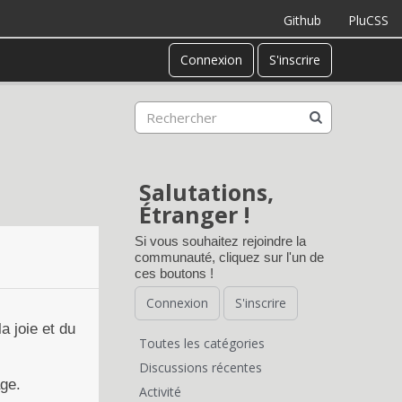
Github
PluCSS
Connexion
S'inscrire
Salutations,
Étranger !
Si vous souhaitez rejoindre la
communauté, cliquez sur l'un de
ces boutons !
Connexion
S'inscrire
a joie et du
Toutes les catégories
L
Discussions récentes
age.
Activité