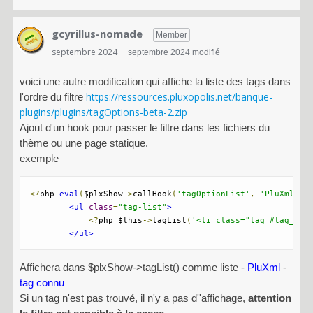
gcyrillus-nomade
Member
septembre 2024
septembre 2024 modifié
voici une autre modification qui affiche la liste des tags dans
https://ressources.pluxopolis.net/banque-
l'ordre du filtre
plugins/plugins/tagOptions-beta-2.zip
Ajout d'un hook pour passer le filtre dans les fichiers du
thème ou une page statique.
exemple
<?
php 
eval
(
$plxShow
->
callHook
(
'tagOptionList'
,
'PluXml, t
<ul
class
=
"tag-list"
>
<?
php $this
->
tagList
(
'<li class="tag #tag_siz
</ul>
Affichera dans $plxShow->tagList() comme liste -
PluXml
-
tag connu
Si un tag n'est pas trouvé, il n'y a pas d''affichage,
attention