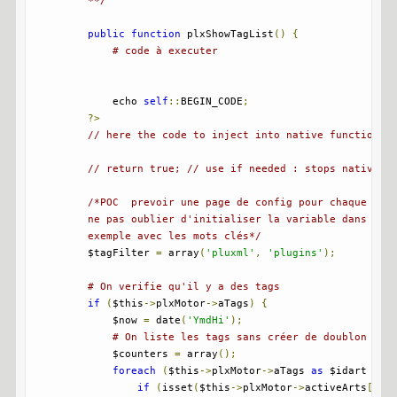
public
function
 plxShowTagList
()
{
# code à executer
            echo 
self
::
BEGIN_CODE
;
?>
// here the code to inject into native function a
// return true; // use if needed : stops native f
/*POC  prevoir une page de config pour chaque arti
        ne pas oublier d'initialiser la variable dans le t
        exemple avec les mots clés*/
        $tagFilter 
=
 array
(
'pluxml'
,
'plugins'
);
# On verifie qu'il y a des tags
if
(
$this
->
plxMotor
->
aTags
)
{
            $now 
=
 date
(
'YmdHi'
);
# On liste les tags sans créer de doublon
            $counters 
=
 array
();
foreach
(
$this
->
plxMotor
->
aTags 
as
 $idart 
=>
 
if
(
isset
(
$this
->
plxMotor
->
activeArts
[
$id