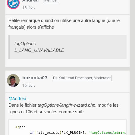
Member
16 févr.
Petite remarque quand on utilise une autre langue (que le
français) alors s'affiche
tagOptions
L_LANG_UNAVAILABLE
bazooka07
PluXml Lead Developer, Moderator
16 févr.
@Andrea
,
Dans le fichier
tagOptions/lang/fr-wizard.php
, modifie les
lignes n°106 et suivantes comme suit :
<?
php

if
(
file_exists
(
PLX_PLUGINS
.
'tagOptions/admin.php