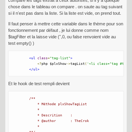
comparé les tags extrait à ceux autorisés, si il y a quelque
chose dans le tableau on compare . on saute au tag suivant
si il n'est pas dans la liste. Si la liste est vide, on prend tout.
Il faut penser à mettre cette variable dans le thème pour son
fonctionnement par défaut , je lui donne comme nom
$tagFilter et la laisse vide ('',0, ou false renvoient vide au
test empty() )
<ul
class
=
"tag-list"
>
<?
php $plxShow
->
tagList
(
'<li class="tag #tag_
</ul>
Et le hook de test rempli devient
/** 

            * Méthode plxShowTagList

            * 

            * Descrition    :

            * @author       : TheCrok

            * 

        **/