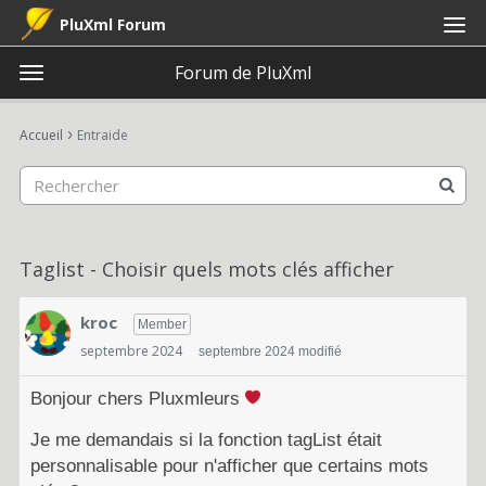
PluXml Forum
Forum de PluXml
t
o
×
Connexion
S'inscrire
·
g
›
Accueil
Entraide
Connexion
S'inscrire
g
l
e
Catégories
m
e
Discussions
Taglist - Choisir quels mots clés afficher
n
u
Activité
kroc
Member
septembre 2024
septembre 2024 modifié
Bonjour chers Pluxmleurs
Je me demandais si la fonction tagList était
personnalisable pour n'afficher que certains mots