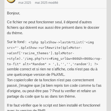
mai 2025
mai 2025 modifié
Bonjour,
Ce fichier ne peut fonctionner seul, il dépend d'autres
fichiers qui doivent eux aussi être présent dans le dossier
du thème.
Sur le fond :
<?php $plxShow->lastArtList('<img
src="'.$plxShow->urlRewrite($plxMotor-
>aConf['racine_themes'].$plxMotor-
>style).'/img.php?src=#img_url&w=860&h=860&crop-
to-fit" alt="Random" > ',1,'','','random'); ?>
semble correct et si rien ne s'affiche, cela n'est pas du à
une quelconque version de PluXML.
Ton copier/coller de ta fonction n'est pas correctement
passé, j'imagine que j'ai bien repris ton code comme tu l'as
d'origine, ou peut-être pas ? Peut tu verifier et refaire un
partage du code que tu as dans ton thème.
Il te faut vérifier que le script est bien installé et fonctionnel
avec ta version de PHP