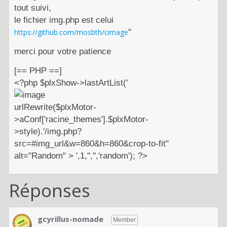
tout suivi,
le fichier img.php est celui
https://github.com/mosbth/cimage
"
merci pour votre patience
[== PHP ==]
<?php $plxShow->lastArtList('
urlRewrite($plxMotor-
>aConf['racine_themes'].$plxMotor-
>style).'/img.php?
src=#img_url&w=860&h=860&crop-to-fit"
alt="Random" > ',1,'','','random'); ?>
Réponses
gcyrillus-nomade
Member