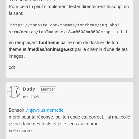
Pour cela tu peut simplement tester directement le script en
faisant:
https://tonsite.com/themes/tontheme/img.php?
src=/medias/tonImage.ext&w=860&h=860&crop-to-fit
en remplaçant
tontheme
par le nom de dossier de ton
theme et
/medias/tonImage.ext
par le chemin d'une de tes
images.
cdt
Dudy
Member
mai 2025
@gcyrillus-nomade
Bonsoir
merci pour ta réponse, oui ton code est correct, j'ai mal collé
je vais faire des tests et je te tiens au courant
belle soirée