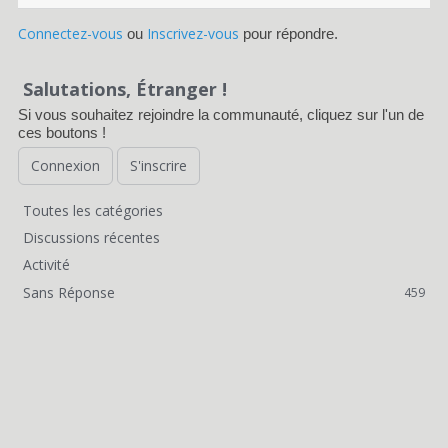
Connectez-vous
Inscrivez-vous
ou
pour répondre.
Salutations, Étranger !
Si vous souhaitez rejoindre la communauté, cliquez sur l'un de
ces boutons !
Connexion
S'inscrire
Toutes les catégories
L
Discussions récentes
i
Activité
Sans Réponse
459
e
n
s
r