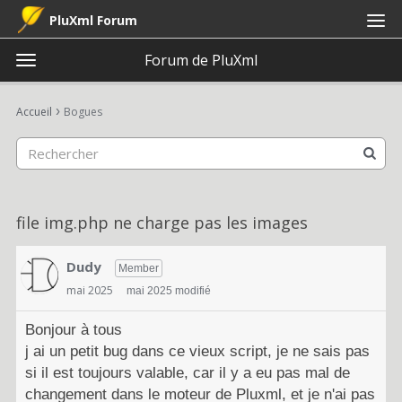
PluXml Forum
Forum de PluXml
t
o
×
Connexion
S'inscrire
·
g
›
Accueil
Bogues
Connexion
S'inscrire
g
l
e
Catégories
m
e
Discussions
file img.php ne charge pas les images
n
u
Activité
Dudy
Member
mai 2025
mai 2025 modifié
Bonjour à tous
j ai un petit bug dans ce vieux script, je ne sais pas
si il est toujours valable, car il y a eu pas mal de
changement dans le moteur de Pluxml, et je n'ai pas