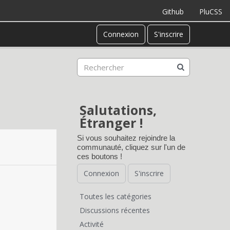
Github
PluCSS
Connexion
S'inscrire
Salutations,
Étranger !
Si vous souhaitez rejoindre la
communauté, cliquez sur l'un de
ces boutons !
Connexion
S'inscrire
Toutes les catégories
L
Discussions récentes
Activité