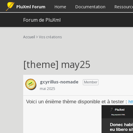
PluXml Forum
Home
Documentation
Ressourc
Forum de PluXml
›
Accueil
Vos créations
[theme] may25
gcyrillus-nomade
Member
mai 2025
Voici un énième thème disponible et à tester :
ht