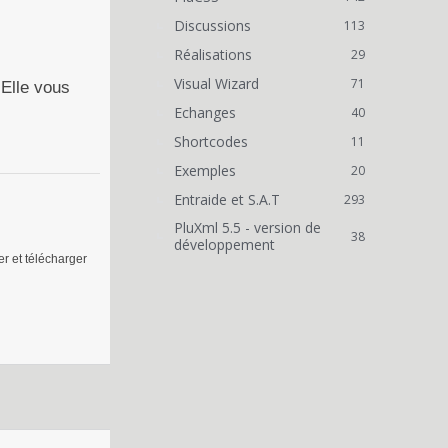
Discussions
113
Réalisations
29
Visual Wizard
71
 Elle vous
Echanges
40
Shortcodes
11
Exemples
20
Entraide et S.A.T
293
PluXml 5.5 - version de
38
développement
er et télécharger