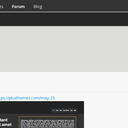
es
Forum
Blog
tps://pluxthemes.com/may-25