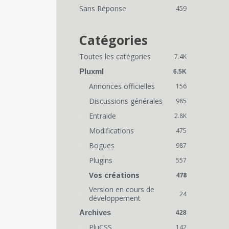
i
Sans Réponse
459
e
n
Catégories
s
Toutes les catégories
7.4K
r
Pluxml
6.5K
a
Annonces officielles
156
Discussions générales
p
985
Entraide
2.8K
i
Modifications
475
d
Bogues
987
e
Plugins
557
s
Vos créations
478
Version en cours de
24
développement
Archives
428
PluCSS
142