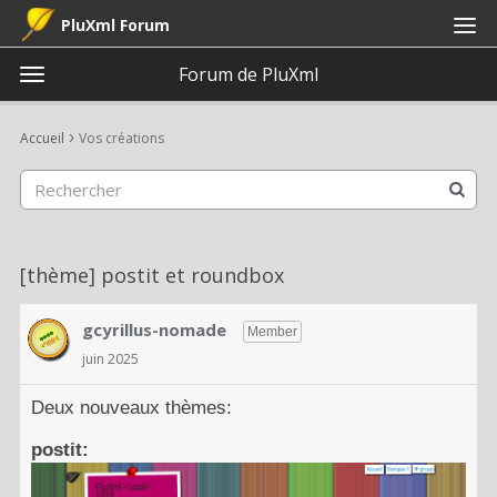
PluXml Forum
Forum de PluXml
t
o
×
Connexion
S'inscrire
·
g
›
Accueil
Vos créations
Connexion
S'inscrire
g
l
e
Catégories
m
e
Discussions
[thème] postit et roundbox
n
u
Activité
gcyrillus-nomade
Member
juin 2025
Deux nouveaux thèmes:
postit: