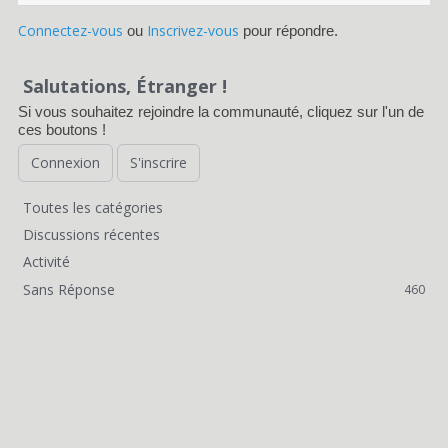
Connectez-vous
Inscrivez-vous
ou
pour répondre.
Salutations, Étranger !
Si vous souhaitez rejoindre la communauté, cliquez sur l'un de
ces boutons !
Connexion
S'inscrire
Toutes les catégories
L
Discussions récentes
i
Activité
Sans Réponse
460
e
n
s
r