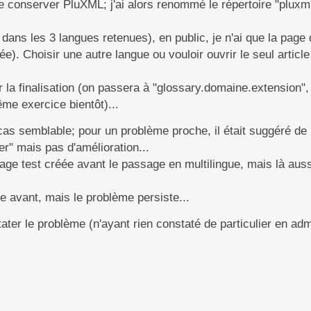
e conserver PluXML; j'ai alors renommé le répertoire "pluxm
dans les 3 langues retenues), en public, je n'ai que la page d
). Choisir une autre langue ou vouloir ouvrir le seul article
la finalisation (on passera à "glossary.domaine.extension", e
ême exercice bientôt)...
e cas semblable; pour un problème proche, il était suggéré de
er" mais pas d'amélioration...
 page test créée avant le passage en multilingue, mais là aus
e avant, mais le problème persiste...
ter le problème (n'ayant rien constaté de particulier en admi