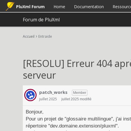
PluXml Forum
Home
Documentation
Ressourc
Forum de PluXml
›
Accueil
Entraide
[RESOLU] Erreur 404 apr
serveur
patch_works
Member
juillet 2025
juillet 2025 modifié
Bonjour,
Pour un projet de "glossaire multilingue", j'ai 
répertoire "dev.domaine.extension/pluxml".