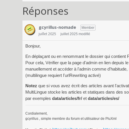
Réponses
gcyrillus-nomade
Member
juillet 2025
juillet 2025 modifié
Bonjour,
En déplaçant ou en renommant le dossier qui contient Plu
Pour cela, Vérifier que la page d'admin en lien depuis l
manuellement et accéder à l'admin comme d'habitude, s
(multilingue requiert l'urlRewriting activé)
Notez
que si vous avez écrit des articles avant l'activa
MultiLingue stocke les articles et statiques dans des 
par exemples
data/articles/fr/
et
data/articles/es/
Cordialement,
gcyrillus , simple membre du forum et utilisateur de PluXml