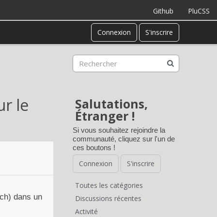
Github
PluCSS
Connexion
S'inscrire
r le
Salutations,
Étranger !
Si vous souhaitez rejoindre la
communauté, cliquez sur l'un de
ces boutons !
Connexion
S'inscrire
Toutes les catégories
L
rch) dans un
Discussions récentes
Activité