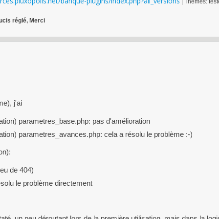
urces.pluxopolis.net/banque-plugins/index.php?all_versions
| Thèmes: test
ucis réglé, Merci
e), j'ai
ation) parametres_base.php: pas d'amélioration
ation) parametres_avances.php: cela a résolu le problème :-)
on):
ieu de 404)
solu le problème directement
staté, un peu déroutant lors de la première utilisation, mais dans la log