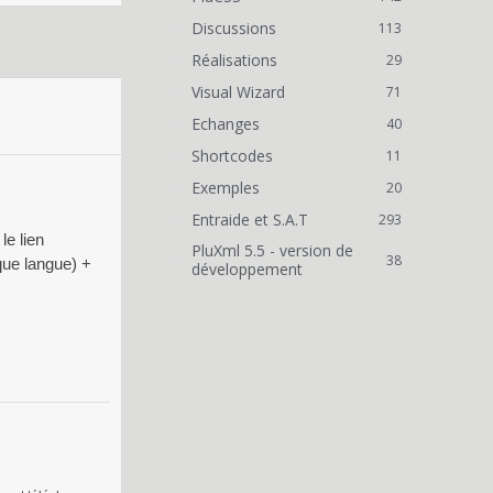
Discussions
113
Réalisations
29
Visual Wizard
71
Echanges
40
Shortcodes
11
Exemples
20
Entraide et S.A.T
293
le lien
PluXml 5.5 - version de
38
que langue) +
développement