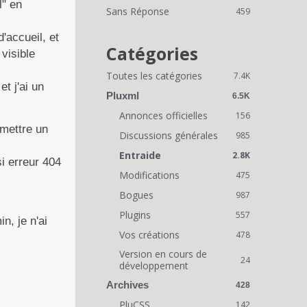
i
l" en
Sans Réponse
459
e
'accueil, et
n
Catégories
 visible
s
Toutes les catégories
7.4K
t j'ai un
r
Pluxml
6.5K
a
Annonces officielles
156
 mettre un
Discussions générales
p
985
Entraide
2.8K
i
si erreur 404
Modifications
475
d
Bogues
987
e
Plugins
557
n, je n'ai
s
Vos créations
478
Version en cours de
24
développement
Archives
428
PluCSS
142