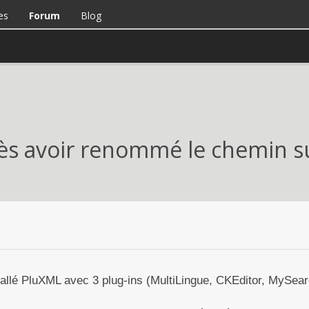
es
Forum
Blog
ès avoir renommé le chemin su
installé PluXML avec 3 plug-ins (MultiLingue, CKEditor, MySea