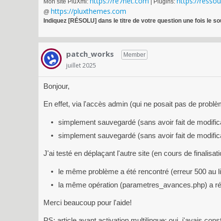
https://re7net.com
https://resso
Mon site PluXml:
| Plugins:
https://pluxthemes.com
@
Indiquez [RÉSOLU] dans le titre de votre question une fois le so
patch_works
Member
juillet 2025
Bonjour,
En effet, via l'accès admin (qui ne posait pas de problèm
simplement sauvegardé (sans avoir fait de modific
simplement sauvegardé (sans avoir fait de modific
J'ai testé en déplaçant l'autre site (en cours de finalisati
le même problème a été rencontré (erreur 500 au l
la même opération (parametres_avances.php) a ré
Merci beaucoup pour l'aide!
PS: article avant activation multilingue: oui, j'avais con