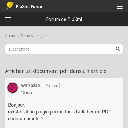
PluXml Forum
Forum de PluXml
t
o
×
Connexion
S'inscrire
·
g
›
Accueil
Discussions générales
Connexion
S'inscrire
g
l
e
Catégories
m
e
Discussions
Afficher un document pdf dans un article
n
u
Activité
webasso
Member
15 mai
Bonjour,
existe-t-il un plugin permettant d'afficher un PDF
dans un article ?