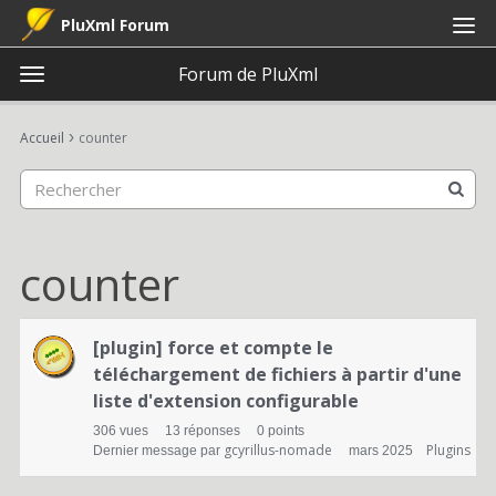
PluXml Forum
Forum de PluXml
t
o
×
Connexion
S'inscrire
·
g
›
Accueil
counter
Connexion
S'inscrire
g
l
e
Catégories
m
e
counter
Discussions
n
u
L
Activité
[plugin] force et compte le
i
téléchargement de fichiers à partir d'une
s
liste d'extension configurable
306
vues
13
réponses
0
points
t
gcyrillus-nomade
Plugins
Dernier message par
mars 2025
e