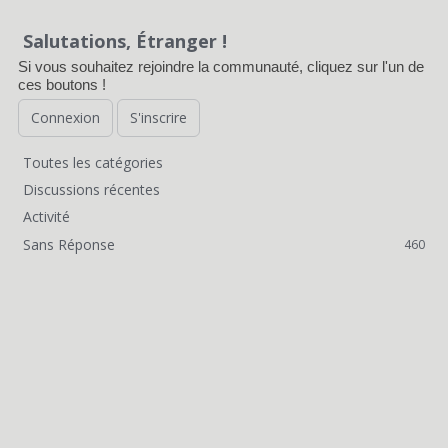
d
Salutations, Étranger !
e
Si vous souhaitez rejoindre la communauté, cliquez sur l'un de
ces boutons !
d
Connexion
S'inscrire
i
s
Toutes les catégories
L
Discussions récentes
c
i
Activité
u
Sans Réponse
460
e
s
n
s
s
i
r
o
a
n
p