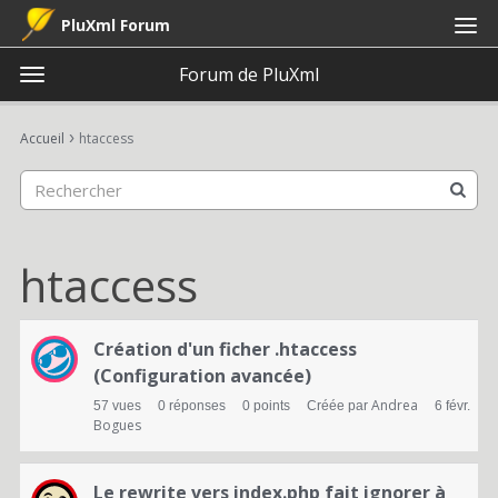
PluXml Forum
Forum de PluXml
t
o
×
Connexion
S'inscrire
·
g
›
Accueil
htaccess
Connexion
S'inscrire
g
l
e
Catégories
m
e
htaccess
Discussions
n
u
L
Activité
Création d'un ficher .htaccess
i
(Configuration avancée)
s
Andrea
57
vues
0
réponses
0
points
Créée par
6 févr.
Bogues
t
e
Le rewrite vers index.php fait ignorer à