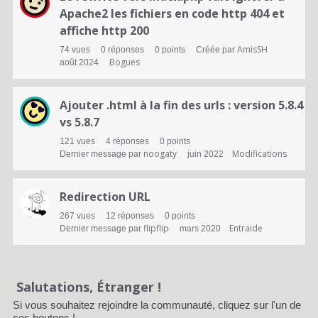
d
Apache2 les fichiers en code http 404 et
affiche http 200
e
AmisSH
74
vues
0
réponses
0
points
Créée par
d
Bogues
août 2024
i
Ajouter .html à la fin des urls : version 5.8.4
s
vs 5.8.7
c
121
vues
4
réponses
0
points
noogaty
Modifications
Dernier message par
juin 2022
u
s
Redirection URL
s
267
vues
12
réponses
0
points
flipflip
Entraide
Dernier message par
mars 2020
i
o
n
Salutations, Étranger !
Si vous souhaitez rejoindre la communauté, cliquez sur l'un de
ces boutons !