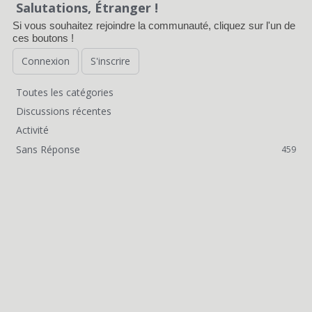
Salutations, Étranger !
d
Si vous souhaitez rejoindre la communauté, cliquez sur l'un de
e
ces boutons !
d
Connexion
S'inscrire
i
Toutes les catégories
L
s
Discussions récentes
i
Activité
c
Sans Réponse
459
e
u
n
s
s
s
r
i
a
o
p
n
i