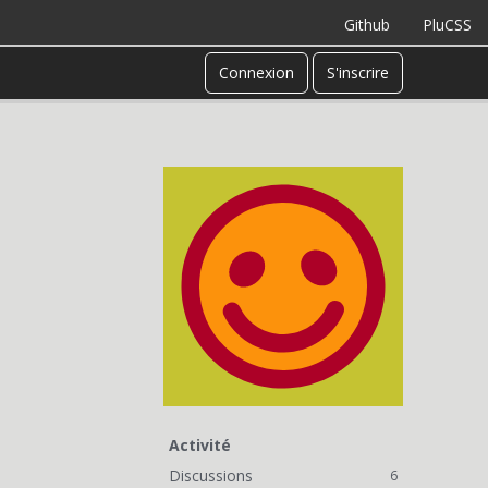
Github
PluCSS
Connexion
S'inscrire
Activité
Discussions
6