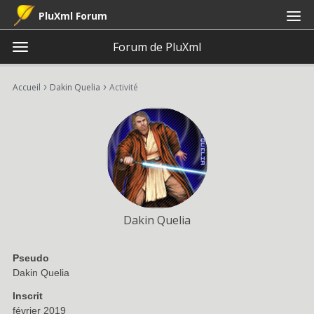
PluXml Forum
Forum de PluXml
t
o
×
Connexion
S'inscrire
·
g
›
›
Accueil
Dakin Quelia
Activité
Connexion
S'inscrire
g
l
e
Catégories
m
e
Discussions
n
u
Activité
Dakin Quelia
Pseudo
Dakin Quelia
Inscrit
février 2019