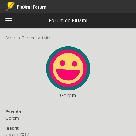
PluXml Forum
Forum de PluXml
t
o
×
Connexion
S'inscrire
·
g
›
›
Accueil
Gorom
Activité
Connexion
S'inscrire
g
l
e
Catégories
m
e
Discussions
n
u
Activité
Gorom
Pseudo
Gorom
Inscrit
janvier 2017