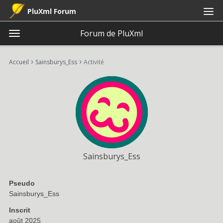
PluXml Forum
Forum de PluXml
t
o
×
Connexion
S'inscrire
·
g
›
›
Accueil
Sainsburys_Ess
Activité
Connexion
S'inscrire
g
l
e
Catégories
m
e
Discussions
n
u
Activité
Sainsburys_Ess
Pseudo
Sainsburys_Ess
Inscrit
août 2025