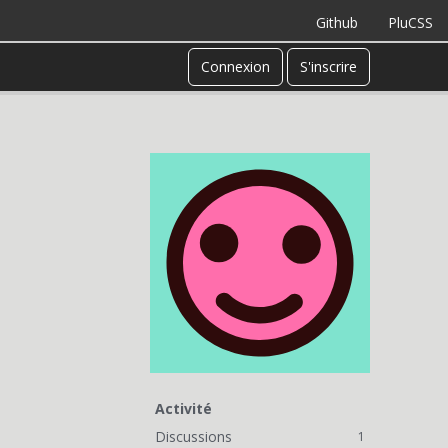
Github
PluCSS
Connexion
S'inscrire
Activité
Discussions
1