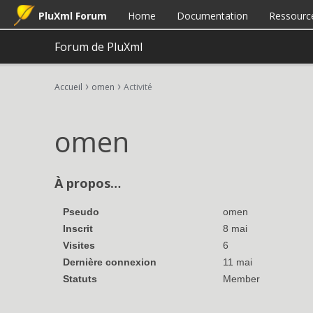
PluXml Forum
Home
Documentation
Ressourc
Forum de PluXml
›
›
Accueil
omen
Activité
omen
À propos…
Pseudo
omen
Inscrit
8 mai
Visites
6
Dernière connexion
11 mai
Statuts
Member