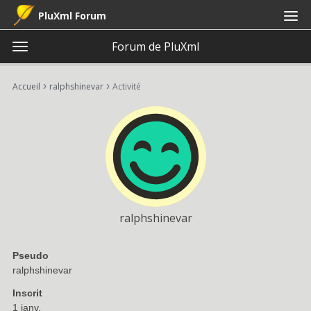
PluXml Forum
Forum de PluXml
t
o
×
Connexion
S'inscrire
·
g
›
›
Accueil
ralphshinevar
Activité
Connexion
S'inscrire
g
l
e
Catégories
m
e
Discussions
n
u
Activité
ralphshinevar
Pseudo
ralphshinevar
Inscrit
1 janv.