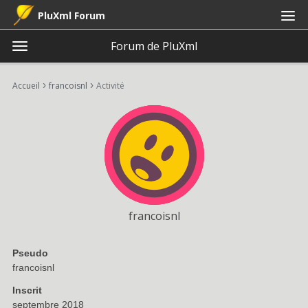
PluXml Forum
Forum de PluXml
t
o
×
Connexion
S'inscrire
·
g
›
›
Accueil
francoisnl
Activité
Connexion
S'inscrire
g
l
e
Catégories
m
e
Discussions
n
u
Activité
francoisnl
Pseudo
francoisnl
Inscrit
septembre 2018