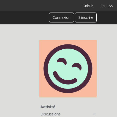
Github
PluCSS
Connexion
S'inscrire
Activité
Discussions
6