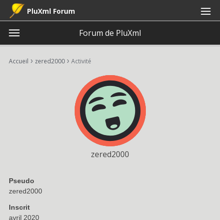
PluXml Forum
Forum de PluXml
t
o
×
Connexion
S'inscrire
·
g
›
›
Accueil
zered2000
Activité
Connexion
S'inscrire
g
l
e
Catégories
m
e
Discussions
n
u
Activité
zered2000
Pseudo
zered2000
Inscrit
avril 2020