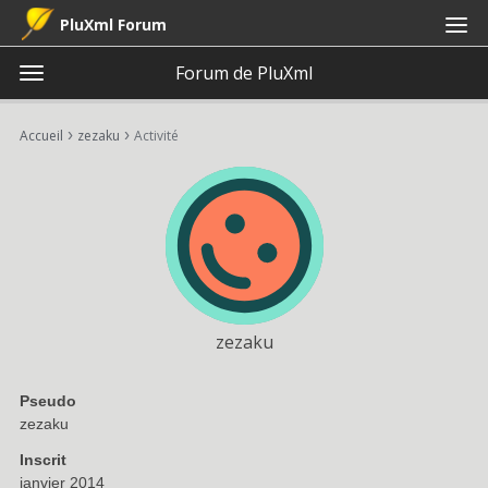
PluXml Forum
Forum de PluXml
t
o
×
Connexion
S'inscrire
·
g
›
›
Accueil
zezaku
Activité
Connexion
S'inscrire
g
l
e
Catégories
m
e
Discussions
n
u
Activité
zezaku
Pseudo
zezaku
Inscrit
janvier 2014