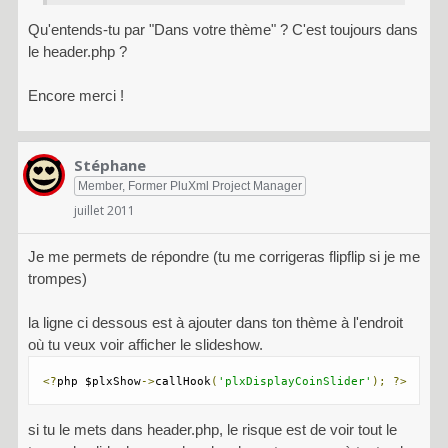
Qu'entends-tu par "Dans votre thème" ? C'est toujours dans
le header.php ?
Encore merci !
Stéphane
Member, Former PluXml Project Manager
juillet 2011
Je me permets de répondre (tu me corrigeras flipflip si je me
trompes)
la ligne ci dessous est à ajouter dans ton thème à l'endroit
où tu veux voir afficher le slideshow.
<?
php $plxShow
->
callHook
(
'plxDisplayCoinSlider'
);
?>
si tu le mets dans header.php, le risque est de voir tout le