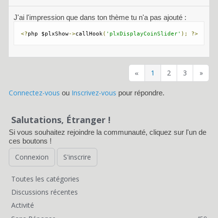
J'ai l'impression que dans ton thème tu n'a pas ajouté :
<?
php $plxShow
->
callHook
(
'plxDisplayCoinSlider'
);
?>
1
2
3
»
«
Connectez-vous
Inscrivez-vous
ou
pour répondre.
Salutations, Étranger !
Si vous souhaitez rejoindre la communauté, cliquez sur l'un de
ces boutons !
Connexion
S'inscrire
Toutes les catégories
L
Discussions récentes
i
Activité