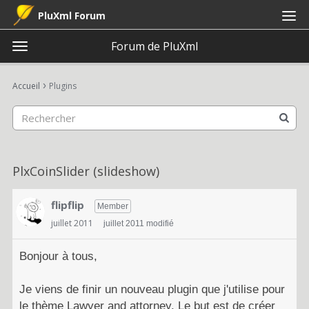
PluXml Forum
Forum de PluXml
t
o
×
Connexion
S'inscrire
·
g
›
Accueil
Plugins
Connexion
S'inscrire
g
l
e
Catégories
m
e
Discussions
PlxCoinSlider (slideshow)
n
u
Activité
flipflip
Member
juillet 2011
juillet 2011 modifié
Bonjour à tous,
Je viens de finir un nouveau plugin que j'utilise pour
le thème Lawyer and attorney. Le but est de créer