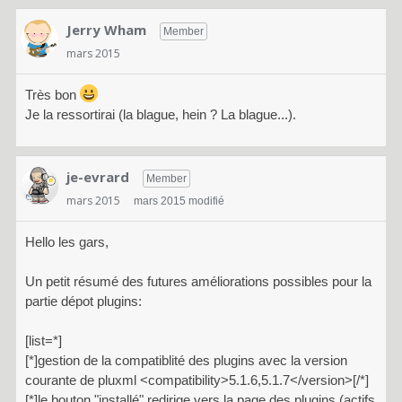
Jerry Wham
Member
mars 2015
Très bon
Je la ressortirai (la blague, hein ? La blague...).
je-evrard
Member
mars 2015
mars 2015 modifié
Hello les gars,
Un petit résumé des futures améliorations possibles pour la
partie dépot plugins:
[list=*]
[*]gestion de la compatiblité des plugins avec la version
courante de pluxml <compatibility>5.1.6,5.1.7</version>[/*]
[*]le bouton "installé" redirige vers la page des plugins (actifs