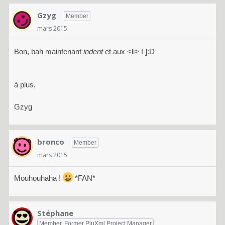
Gzyg
Member
mars 2015
Bon, bah maintenant
indent
et aux <li> ! ]:D
à plus,
Gzyg
bronco
Member
mars 2015
Mouhouhaha !
*FAN*
Stéphane
Member, Former PluXml Project Manager