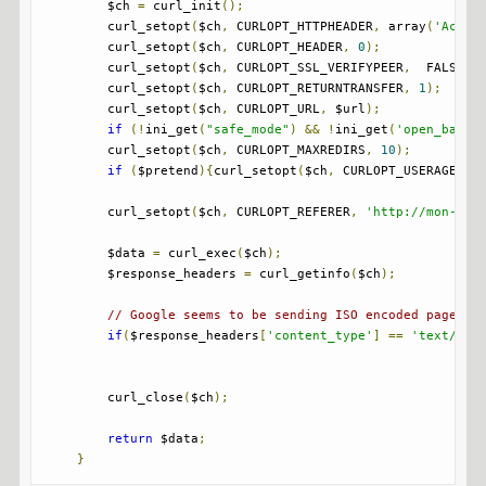
        $ch 
=
 curl_init
();
        curl_setopt
(
$ch
,
 CURLOPT_HTTPHEADER
,
 array
(
'Accep
        curl_setopt
(
$ch
,
 CURLOPT_HEADER
,
0
);
        curl_setopt
(
$ch
,
 CURLOPT_SSL_VERIFYPEER
,
  FALSE
);
        curl_setopt
(
$ch
,
 CURLOPT_RETURNTRANSFER
,
1
);
        curl_setopt
(
$ch
,
 CURLOPT_URL
,
 $url
);
if
(!
ini_get
(
"safe_mode"
)
&&
!
ini_get
(
'open_based
        curl_setopt
(
$ch
,
 CURLOPT_MAXREDIRS
,
10
);
if
(
$pretend
){
curl_setopt
(
$ch
,
 CURLOPT_USERAGENT
,
        curl_setopt
(
$ch
,
 CURLOPT_REFERER
,
'http://mon-cul
        $data 
=
 curl_exec
(
$ch
);
        $response_headers 
=
 curl_getinfo
(
$ch
);
// Google seems to be sending ISO encoded page + 
if
(
$response_headers
[
'content_type'
]
==
'text/htm
        curl_close
(
$ch
);
return
 $data
;
}