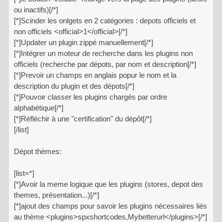
ou inactifs)[/*]
[*]Scinder les onlgets en 2 catégories : depots officiels et
non officiels <official>1</official>[/*]
[*]Updater un plugin zippé manuellement[/*]
[*]Intégrer un moteur de recherche dans les plugins non
officiels (recherche par dépots, par nom et description[/*]
[*]Prevoir un champs en anglais popur le nom et la
description du plugin et des dépots[/*]
[*]Pouvoir classer les plugins chargés par ordre
alphabétique[/*]
[*]Réfléchir à une "certification" du dépôt[/*]
[/list]
Dépot thèmes:
[list=*]
[*]Avoir la meme logique que les plugins (stores, depot des
themes, présentation...)[/*]
[*]ajout des champs pour savoir les plugins nécessaires liés
au thème <plugins>spxshortcodes,Mybetterurl</plugins>[/*]