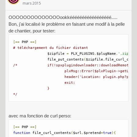
mars 2015
OOOOOOOOOOOOOOookkééééééééééééééééé.....
Bon, j'ai localisé le problème en faisant une modif à la pelle
de chantier, pour tester:
[==
 PHP 
==]
# téléchargement du fichier distant
		$zipfile 
=
 PLX_PLUGINS
.
$plugName
.
'.zip'
;
		file_put_contents
(
$zipfile
,
file_curl_cont
/*		if(!spxplugindownloader::downloadRemoteFile($file, $zipfile)) {

			plxMsg::Error($plxPlugin->getLang('L_ERR_DOWNLOAD'));

			header('Location: plugin.php?p=spxplugindownloader&groupe='.$groupe);

			exit;

		}

*/
avec ma fonction de curl perso:
[==
 PHP 
==]
function
 file_curl_contents
(
$url
,
$pretend
=
true
){