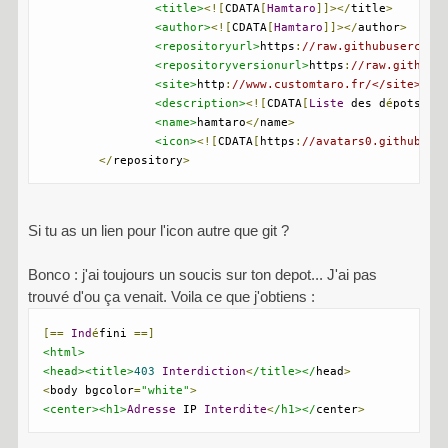
<title>
<![
CDATA
[
Hamtaro
]]></
title
>
<author>
<![
CDATA
[
Hamtaro
]]></
author
>
<repositoryurl>
https
:
//raw.githubusercont
<repositoryversionurl>
https
:
//raw.githubu
<site>
http
:
//www.customtaro.fr/</site>
<description>
<![
CDATA
[
Liste
 des d
é
pots de
<name>
hamtaro
</
name
>
<icon>
<![
CDATA
[
https
:
//avatars0.githubuse
</
repository
>
Si tu as un lien pour l'icon autre que git ?
Bonco : j'ai toujours un soucis sur ton depot... J'ai pas
trouvé d'ou ça venait. Voila ce que j'obtiens :
[==
Ind
é
fini 
==]
<html>
<head><title>
403
Interdiction
<
/title></
head
>
<
body bgcolor
=
"white"
>
<center><h1>
Adresse
 IP 
Interdite
<
/h1></
center
>