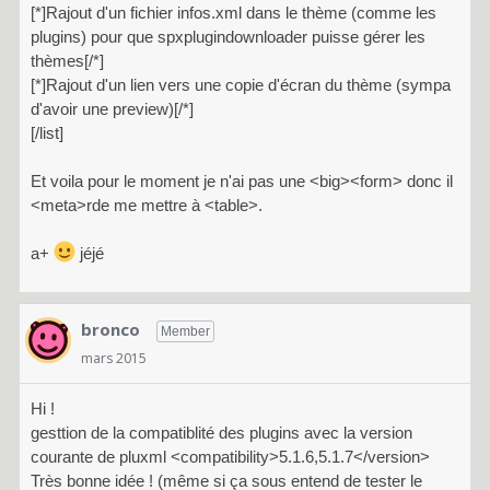
[*]Rajout d'un fichier infos.xml dans le thème (comme les
plugins) pour que spxplugindownloader puisse gérer les
thèmes[/*]
[*]Rajout d'un lien vers une copie d'écran du thème (sympa
d'avoir une preview)[/*]
[/list]
Et voila pour le moment je n'ai pas une <big><form> donc il
<meta>rde me mettre à <table>.
a+
jéjé
bronco
Member
mars 2015
Hi !
gesttion de la compatiblité des plugins avec la version
courante de pluxml <compatibility>5.1.6,5.1.7</version>
Très bonne idée ! (même si ça sous entend de tester le