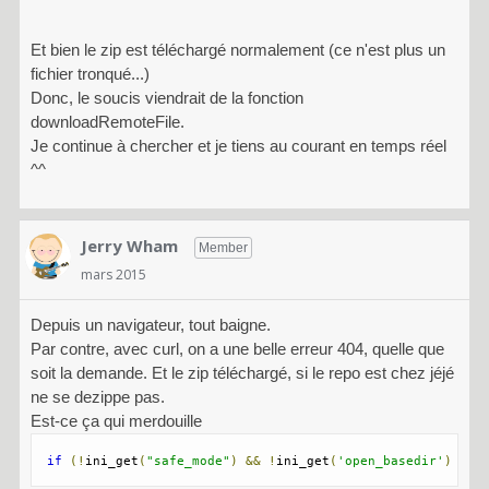
Et bien le zip est téléchargé normalement (ce n'est plus un
fichier tronqué...)
Donc, le soucis viendrait de la fonction
downloadRemoteFile.
Je continue à chercher et je tiens au courant en temps réel
^^
Jerry Wham
Member
mars 2015
Depuis un navigateur, tout baigne.
Par contre, avec curl, on a une belle erreur 404, quelle que
soit la demande. Et le zip téléchargé, si le repo est chez jéjé
ne se dezippe pas.
Est-ce ça qui merdouille
if
(!
ini_get
(
"safe_mode"
)
&&
!
ini_get
(
'open_basedir'
)
)