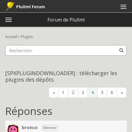
PluXml Forum
Forum de PluXml
t
o
×
Connexion
S'inscrire
·
g
›
Accueil
Plugins
Connexion
S'inscrire
g
l
e
Catégories
m
e
Discussions
[SPXPLUGINDOWNLOADER] : télécharger les
n
plugins des dépôts
u
Activité
«
1
2
3
4
5
6
»
Réponses
bronco
Member