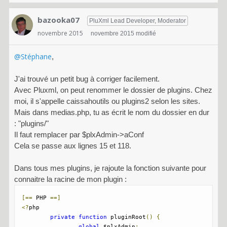
bazooka07
PluXml Lead Developer, Moderator
novembre 2015
novembre 2015 modifié
@Stéphane
,
J'ai trouvé un petit bug à corriger facilement.
Avec Pluxml, on peut renommer le dossier de plugins. Chez
moi, il s'appelle caissahoutils ou plugins2 selon les sites.
Mais dans medias.php, tu as écrit le nom du dossier en dur
: "plugins/"
Il faut remplacer par $plxAdmin->aConf
Cela se passe aux lignes 15 et 118.
Dans tous mes plugins, je rajoute la fonction suivante pour
connaitre la racine de mon plugin :
[==
 PHP 
==]
<?
php

private
function
 pluginRoot
()
{
global
 $plxAdmin
;