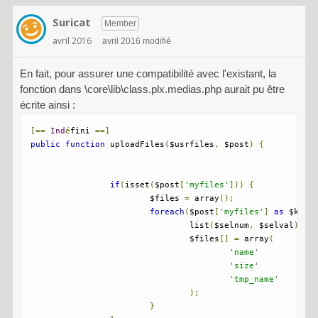
Suricat
Member
avril 2016
avril 2016 modifié
En fait, pour assurer une compatibilité avec l'existant, la
fonction dans \core\lib\class.plx.medias.php aurait pu être
écrite ainsi :
[==
Ind
é
fini 
==]
public
function
 uploadFiles
(
$usrfiles
,
 $post
)
{
if
(
isset
(
$post
[
'myfiles'
]))
{
			$files 
=
 array
();
foreach
(
$post
[
'myfiles'
]
as
 $key 
				list
(
$selnum
,
 $selval
)
=
 
				$files
[]
=
 array
(
'name'
=
'size'
=
'tmp_name'
=
);
}