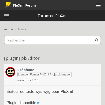
PluXml Forum
Forum de PluXml
t
o
×
Connexion
S'inscrire
·
g
›
Accueil
Plugins
Connexion
S'inscrire
g
l
e
Catégories
m
e
Discussions
[plugin] plxEditor
n
u
Activité
Stéphane
Member, Former PluXml Project Manager
novembre 2015
Éditeur de texte wysiwyg pour PluXml
Plugin disponible
ici