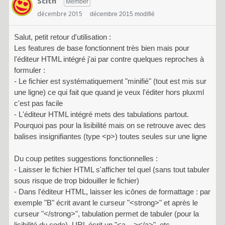
Scith
Member
décembre 2015
décembre 2015 modifié
Salut, petit retour d'utilisation :
Les features de base fonctionnent très bien mais pour
l'éditeur HTML intégré j'ai par contre quelques reproches à
formuler :
- Le fichier est systématiquement "minifié" (tout est mis sur
une ligne) ce qui fait que quand je veux l'éditer hors pluxml
c'est pas facile
- L'éditeur HTML intégré mets des tabulations partout.
Pourquoi pas pour la lisibilité mais on se retrouve avec des
balises insignifiantes (type <p>) toutes seules sur une ligne
Du coup petites suggestions fonctionnelles :
- Laisser le fichier HTML s'afficher tel quel (sans tout tabuler
sous risque de trop bidouiller le fichier)
- Dans l'éditeur HTML, laisser les icônes de formattage : par
exemple "B" écrit avant le curseur "<strong>" et après le
curseur "</strong>", tabulation permet de tabuler (pour la
lisibilité du code), URL écrit un "<a ...></a>", etc ...