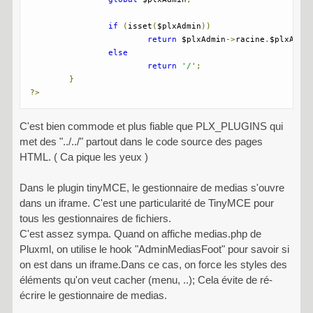
if
(
isset
(
$plxAdmin
))
return
 $plxAdmin
->
racine
.
$plxAdmi
else
return
'/'
;
}
?>
C'est bien commode et plus fiable que PLX_PLUGINS qui
met des "../../" partout dans le code source des pages
HTML. ( Ca pique les yeux )
Dans le plugin tinyMCE, le gestionnaire de medias s'ouvre
dans un iframe. C'est une particularité de TinyMCE pour
tous les gestionnaires de fichiers.
C'est assez sympa. Quand on affiche medias.php de
Pluxml, on utilise le hook "AdminMediasFoot" pour savoir si
on est dans un iframe.Dans ce cas, on force les styles des
éléments qu'on veut cacher (menu, ..); Cela évite de ré-
écrire le gestionnaire de medias.