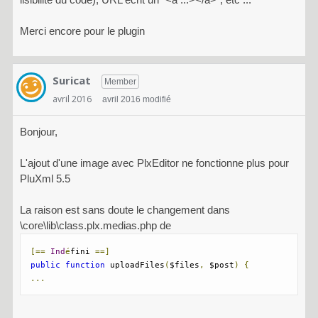
Merci encore pour le plugin
Suricat
Member
avril 2016
avril 2016 modifié
Bonjour,
L'ajout d'une image avec PlxEditor ne fonctionne plus pour
PluXml 5.5
La raison est sans doute le changement dans
\core\lib\class.plx.medias.php de
[==
Ind
é
fini 
==]
public
function
 uploadFiles
(
$files
,
 $post
)
{
...