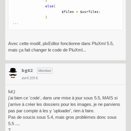
}
else
{
			$files 
=
 $usrfiles
;
}
...
Avec cette modif, plxEditor fonctionne dans PluXml 5.5,
mais ça fait changer le code de PluXml...
bg62
Member
avril 2016
lut;)
j'ai bien ce 'code', dans une mise à jour sous 5.5, MAIS si
j'arrive à créer les dossiers pour les images, je ne parviens
pas par compte à les y 'uploader', rien à faire.
Pas de soucis sous 5.4, mais gros problèmes donc sous
5.5 ....
?