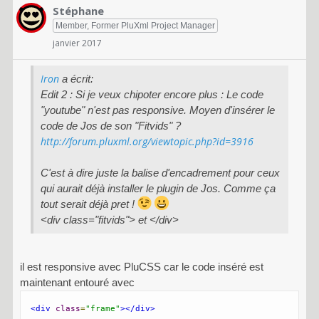
Stéphane
Member, Former PluXml Project Manager
janvier 2017
Iron
a écrit:
Edit 2 : Si je veux chipoter encore plus : Le code
"youtube" n'est pas responsive. Moyen d'insérer le
code de Jos de son "Fitvids" ?
http://forum.pluxml.org/viewtopic.php?id=3916
C'est à dire juste la balise d'encadrement pour ceux
qui aurait déjà installer le plugin de Jos. Comme ça
tout serait déjà pret !
<div class="fitvids"> et </div>
il est responsive avec PluCSS car le code inséré est
maintenant entouré avec
<div
class
=
"frame"
></div>