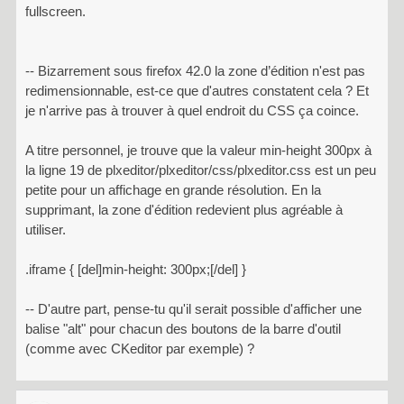
fullscreen.
-- Bizarrement sous firefox 42.0 la zone d’édition n'est pas
redimensionnable, est-ce que d'autres constatent cela ? Et
je n'arrive pas à trouver à quel endroit du CSS ça coince.
A titre personnel, je trouve que la valeur min-height 300px à
la ligne 19 de plxeditor/plxeditor/css/plxeditor.css est un peu
petite pour un affichage en grande résolution. En la
supprimant, la zone d'édition redevient plus agréable à
utiliser.
.iframe { [del]min-height: 300px;[/del] }
-- D'autre part, pense-tu qu'il serait possible d'afficher une
balise "alt" pour chacun des boutons de la barre d'outil
(comme avec CKeditor par exemple) ?