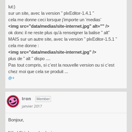
lut:)
sur un site, avec la version " plxEditor-1.4.1 "
cela me donne ceci lorsque j'importe un 'medias'
<img src="data/medias/site-internet.jpg" alt="" />
ok donc il ne reste plus qu'à renseigner la balise " alt"
MAIS sur un autre site, avec la version " plxEditor-1.5.1 "
cela me donne :
<img src="data/medias/site-internet.jpg" />
plus de " alt " dispo ....
Pas tout compris, si c'est la nouvelle version ou si c'est
chez moi que cela se produit ...
@+
Iron
Member
janvier 2017
Bonjour,