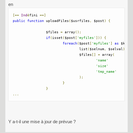
en
[==
Ind
é
fini 
==]
public
function
 uploadFiles
(
$usrfiles
,
 $post
)
{
		$files 
=
 array
();
if
(
isset
(
$post
[
'myfiles'
]))
{
foreach
(
$post
[
'myfiles'
]
as
 $key 
				list
(
$selnum
,
 $selval
)
=
 
				$files
[]
=
 array
(
'name'
=
'size'
=
'tmp_name'
=
);
}
}
...
Y a-t-il une mise à jour de prévue ?