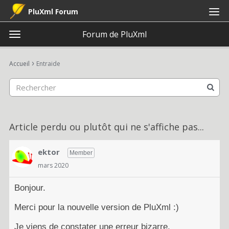
PluXml Forum
Forum de PluXml
t
o
×
Connexion
S'inscrire
·
g
›
Accueil
Entraide
Connexion
S'inscrire
g
l
e
Catégories
m
e
Discussions
Article perdu ou plutôt qui ne s'affiche pas...
n
u
Activité
ektor
Member
mars 2020
Bonjour.
Merci pour la nouvelle version de PluXml :)
Je viens de constater une erreur bizarre,