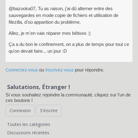
(
@bazooka07, Tu as raison, j'ai dû alterner entre des
S
sauvegardes en mode copie de fichiers et utilisation de
u
filezilla, d'où apparition du problème.
p
p
Allez, je m'en vais réparer mes bêtises :)
r
)
Ça a du bon le confinement, on a plus de temps pour tout ce
d
qu'on devait faire... un jour :D
u
c
Connectez-vous
Inscrivez-vous
ou
pour répondre.
l
a
v
Salutations, Étranger !
i
Si vous souhaitez rejoindre la communauté, cliquez sur l'un de
e
ces boutons !
r
o
Connexion
S'inscrire
u
l
Toutes les catégories
a
L
Discussions récentes
t