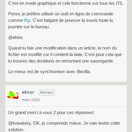
i
C'est en mode graphique et cela fonctionne sur tous les OS.
s
a
Perso, je préfère utiliser un outil en ligne de commande
n
lftp
comme
. C'est fatigant de pousser la souris toute la
t
journée sur le bureau.
l
@ektor,
a
t
Quand tu fais une modification dans un article, le nom du
o
fichier est modifié car il contient la date. C'est pour cela que
u
tu trouves des doublons en remontant une sauvegarde.
c
h
Le mieux est de synchroniser avec filezilla.
e
S
u
ektor
Member
p
p
mars 2020
r
i
Un grand merci à vous 2 pour ces réponses!
m
@kowalsky, OK, je comprends mieux. Je vais tester cette
e
solution.
r