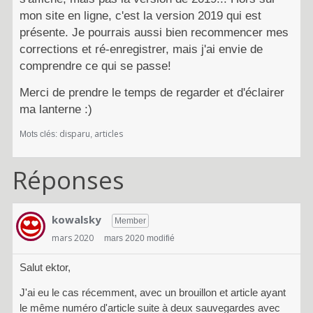
c
mon site en ligne, c'est la version 2019 qui est
o
présente. Je pourrais aussi bien recommencer mes
d
corrections et ré-enregistrer, mais j'ai envie de
e
comprendre ce qui se passe!
d
'
Merci de prendre le temps de regarder et d'éclairer
i
ma lanterne :)
n
t
disparu
articles
Mots clés:
é
g
Réponses
r
a
t
i
kowalsky
Member
o
mars 2020
mars 2020 modifié
n
.
Salut ektor,
I
l
J'ai eu le cas récemment, avec un brouillon et article ayant
p
le même numéro d'article suite à deux sauvegardes avec