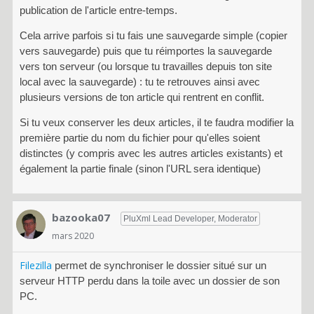
e
publication de l'article entre-temps.
u
Cela arrive parfois si tu fais une sauvegarde simple (copier
t
ê
vers sauvegarde) puis que tu réimportes la sauvegarde
t
vers ton serveur (ou lorsque tu travailles depuis ton site
r
local avec la sauvegarde) : tu te retrouves ainsi avec
e
plusieurs versions de ton article qui rentrent en conflit.
s
Si tu veux conserver les deux articles, il te faudra modifier la
u
première partie du nom du fichier pour qu'elles soient
p
distinctes (y compris avec les autres articles existants) et
p
r
également la partie finale (sinon l'URL sera identique)
i
m
é
bazooka07
PluXml Lead Developer, Moderator
e
mars 2020
n
u
Filezilla
permet de synchroniser le dossier situé sur un
t
serveur HTTP perdu dans la toile avec un dossier de son
i
PC.
l