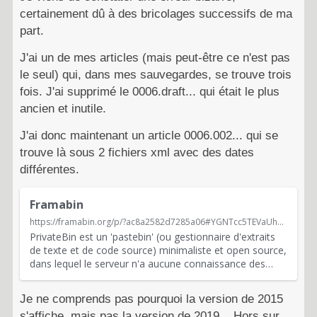
certainement dû à des bricolages successifs de ma
part.
J'ai un de mes articles (mais peut-être ce n'est pas
le seul) qui, dans mes sauvegardes, se trouve trois
fois. J'ai supprimé le 0006.draft... qui était le plus
ancien et inutile.
J'ai donc maintenant un article 0006.002... qui se
trouve là sous 2 fichiers xml avec des dates
différentes.
C
Framabin
e
https://framabin.org/p/?ac8a2582d7285a06#YGNTcc5TEVaUheAIOvsego21UvYJ51THK32P59GbMsA=
c
PrivateBin est un 'pastebin' (ou gestionnaire d'extraits
i
de texte et de code source) minimaliste et open source,
e
dans lequel le serveur n'a aucune connaissance des
…
s
t
Je ne comprends pas pourquoi la version de 2015
u
n
s'affiche, mais pas la version de 2019... Hors sur