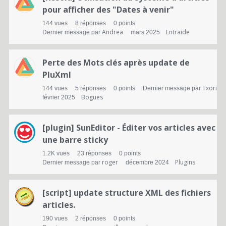
d
pour afficher des "Dates à venir"
144
vues
8
réponses
0
points
e
Andrea
Entraide
Dernier message par
mars 2025
d
i
Perte des Mots clés après update de
PluXml
s
Txori
144
vues
5
réponses
0
points
Dernier message par
c
Bogues
février 2025
u
[plugin] SunEditor - Éditer vos articles avec
s
une barre sticky
s
1.2K
vues
23
réponses
0
points
roger
Plugins
Dernier message par
décembre 2024
i
o
[script] update structure XML des fichiers
n
articles.
190
vues
2
réponses
0
points