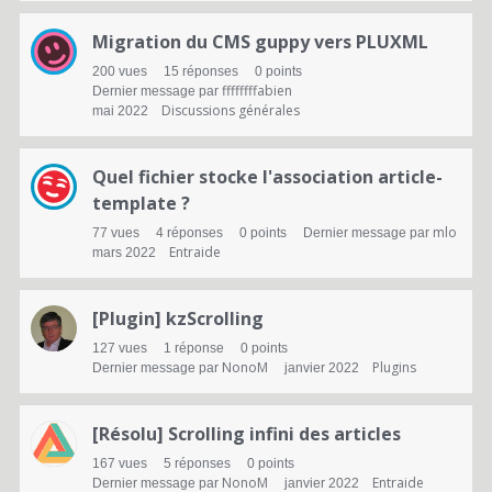
Migration du CMS guppy vers PLUXML
200
vues
15
réponses
0
points
ffffffffabien
Dernier message par
Discussions générales
mai 2022
Quel fichier stocke l'association article-
template ?
mlo
77
vues
4
réponses
0
points
Dernier message par
Entraide
mars 2022
[Plugin] kzScrolling
127
vues
1
réponse
0
points
NonoM
Plugins
Dernier message par
janvier 2022
[Résolu] Scrolling infini des articles
167
vues
5
réponses
0
points
NonoM
Entraide
Dernier message par
janvier 2022