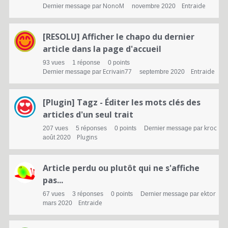
NonoM
Entraide
Dernier message par
novembre 2020
[RESOLU] Afficher le chapo du dernier
article dans la page d'accueil
93
vues
1
réponse
0
points
Ecrivain77
Entraide
Dernier message par
septembre 2020
[Plugin] Tagz - Éditer les mots clés des
articles d'un seul trait
kroc
207
vues
5
réponses
0
points
Dernier message par
Plugins
août 2020
Article perdu ou plutôt qui ne s'affiche
pas...
ektor
67
vues
3
réponses
0
points
Dernier message par
Entraide
mars 2020