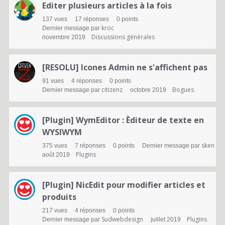
Editer plusieurs articles à la fois
137
vues
17
réponses
0
points
kroc
Dernier message par
Discussions générales
novembre 2019
[RESOLU] Icones Admin ne s'affichent pas
91
vues
4
réponses
0
points
citizenz
Bogues
Dernier message par
octobre 2019
[Plugin] WymEditor : Èditeur de texte en
WYSIWYM
sken
375
vues
7
réponses
0
points
Dernier message par
Plugins
août 2019
[Plugin] NicEdit pour modifier articles et
produits
217
vues
4
réponses
0
points
Sudwebdesign
Plugins
Dernier message par
juillet 2019