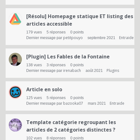
[Résolu] Homepage statique ET listing des
articles accessible
179
vues
5
réponses
0
points
petitpouyo
Entraide
Dernier message par
septembre 2021
[Plugin] Les Fables de la Fontaine
138
vues
3
réponses
0
points
irenabach
Plugins
Dernier message par
août 2021
Article en solo
125
vues
5
réponses
0
points
bazooka07
Entraide
Dernier message par
mars 2021
Template catégorie regroupant les
articles de 2 catégories distinctes ?
102
vues
8
réponses
0
points