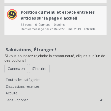
Position du menu et espace entre les
articles sur la page d'accueil
83
vues
6
réponses
0
points
costello22
Entraide
Dernier message par
mai 2019
Salutations, Étranger !
Si vous souhaitez rejoindre la communauté, cliquez sur l'un de
ces boutons !
Connexion
S'inscrire
Toutes les catégories
L
Discussions récentes
i
Activité
Sans Réponse
459
e