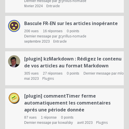
s
gcyrillus-nomade
Dernier message par
Entraide
février 2024
Bascule FR-EN sur les articles inopérante
206
vues
16
réponses
0
points
gcyrillus-nomade
Dernier message par
Entraide
septembre 2023
[plugin] kzMarkdown : Rédigez le contenu
de vos articles au format Markdown
mlo
305
vues
27
réponses
0
points
Dernier message par
Plugins
mai 2023
[plugin] commentTimer ferme
automatiquement les commentaires
aprés une période donnée
87
vues
1
réponse
0
points
kowalsky
Plugins
Dernier message par
avril 2023