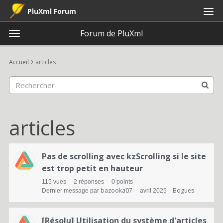
PluXml Forum
Forum de PluXml
t
o
×
Connexion
S'inscrire
·
g
›
Accueil
articles
Connexion
S'inscrire
g
l
e
Catégories
m
e
articles
Discussions
n
u
L
Activité
Pas de scrolling avec kzScrolling si le site
i
est trop petit en hauteur
s
115
vues
2
réponses
0
points
bazooka07
Bogues
Dernier message par
avril 2025
t
e
[Résolu] Utilisation du système d'articles