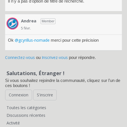
Il n'y a pas d'option de filtre de recherche.
Andrea
Member
5 févr.
@gcyrillus-nomade
Ok
merci pour cette précision
Connectez-vous
Inscrivez-vous
ou
pour répondre.
Salutations, Étranger !
Si vous souhaitez rejoindre la communauté, cliquez sur l'un de
ces boutons !
Connexion
S'inscrire
Toutes les catégories
L
Discussions récentes
i
Activité