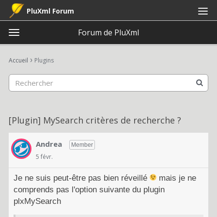
PluXml Forum
Forum de PluXml
t
o
×
Connexion
S'inscrire
·
g
›
Accueil
Plugins
Connexion
S'inscrire
g
l
e
Catégories
m
e
Discussions
[Plugin] MySearch critères de recherche ?
n
u
Activité
Andrea
Member
5 févr.
Je ne suis peut-être pas bien réveillé
mais je ne
comprends pas l'option suivante du plugin
plxMySearch