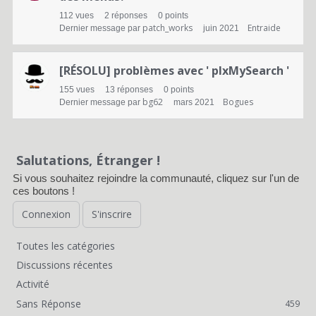
d
112
vues
2
réponses
0
points
patch_works
Entraide
Dernier message par
juin 2021
e
d
[RÉSOLU] problèmes avec ' plxMySearch '
i
155
vues
13
réponses
0
points
bg62
Bogues
Dernier message par
mars 2021
s
c
Salutations, Étranger !
u
Si vous souhaitez rejoindre la communauté, cliquez sur l'un de
s
ces boutons !
s
Connexion
S'inscrire
i
Toutes les catégories
o
L
Discussions récentes
n
i
Activité
Sans Réponse
459