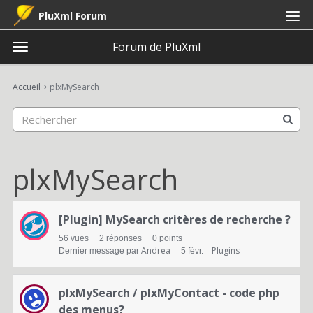
PluXml Forum
Forum de PluXml
t
o
×
Connexion
S'inscrire
·
g
›
Accueil
plxMySearch
Connexion
S'inscrire
g
l
e
Catégories
m
e
plxMySearch
Discussions
n
u
L
Activité
[Plugin] MySearch critères de recherche ?
i
56
vues
2
réponses
0
points
s
Andrea
Plugins
Dernier message par
5 févr.
t
plxMySearch / plxMyContact - code php
e
des menus?