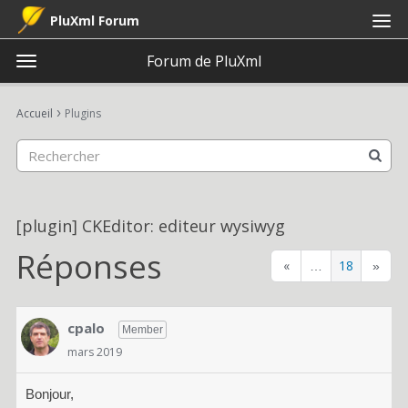
PluXml Forum
Forum de PluXml
t
o
×
Connexion
S'inscrire
·
g
›
Accueil
Plugins
Connexion
S'inscrire
g
l
e
Catégories
m
e
Discussions
[plugin] CKEditor: editeur wysiwyg
n
u
Réponses
«
18
Activité
…
»
cpalo
Member
mars 2019
Bonjour,