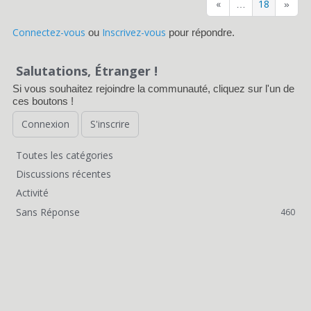
«
18
…
»
Connectez-vous
Inscrivez-vous
ou
pour répondre.
Salutations, Étranger !
Si vous souhaitez rejoindre la communauté, cliquez sur l'un de
ces boutons !
Connexion
S'inscrire
Toutes les catégories
L
Discussions récentes
i
Activité
Sans Réponse
460
e
n
s
r